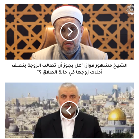
ب
ر
ي
د
ك
ا
الشيخ مشهور فواز :"هل يجوز أن تطالب الزوجة بنصف
ل
أملاك زوجها في حالة الطلاق ؟"
إ
ل
ك
ت
ر
و