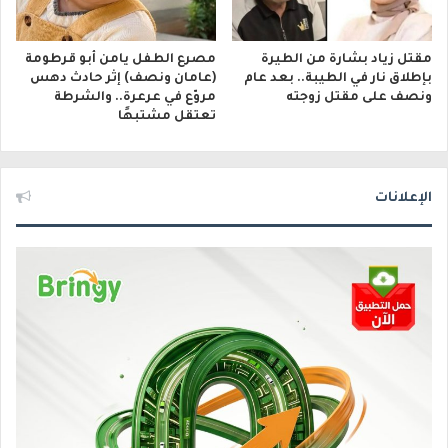
مقتل زياد بشارة من الطيرة
مصرع الطفل يامن أبو قرطومة
بإطلاق نار في الطيبة.. بعد عام
(عامان ونصف) إثر حادث دهس
ونصف على مقتل زوجته
مروّع في عرعرة.. والشرطة
تعتقل مشتبهًا
الإعلانات