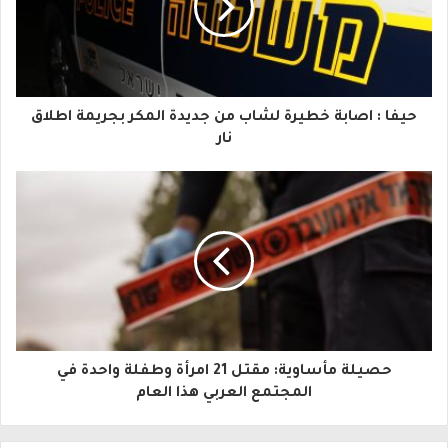
د
ك
ا
حيفا : اصابة خطيرة لشاب من جديدة المكر بجريمة اطلاق
ل
نار
إ
ل
ك
ت
ر
و
حصيلة مأساوية: مقتل 21 امرأة وطفلة واحدة في
ن
المجتمع العربي هذا العام
ي