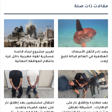
مقالات ذات صلة
رصد نادر لأثقل الأسماك
تقرير: مشروع لبناء قاعدة
العظمية في العالم قبالة خليج
عسكرية لقوة مغربية داخل غزة
إيلات
بانتظار الموافقة النهائية
بعد مطاردة وإطلاق نار على
اعتقال مشتبهين بعد إطلاق نار
الإطارات.. الشرطة تعتقل
على عمود كهرباء وتهديد