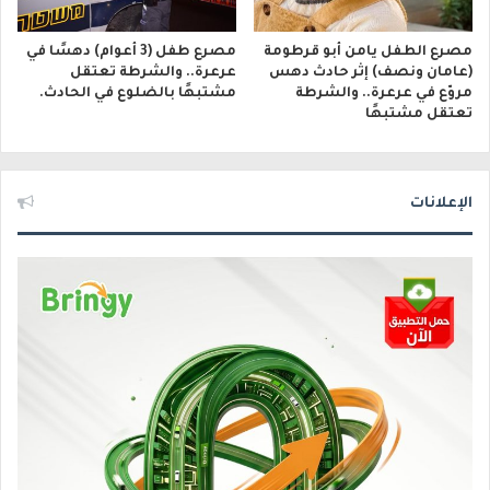
مصرع الطفل يامن أبو قرطومة
مصرع طفل (3 أعوام) دهسًا في
(عامان ونصف) إثر حادث دهس
عرعرة.. والشرطة تعتقل
مروّع في عرعرة.. والشرطة
مشتبهًا بالضلوع في الحادث.
تعتقل مشتبهًا
الإعلانات