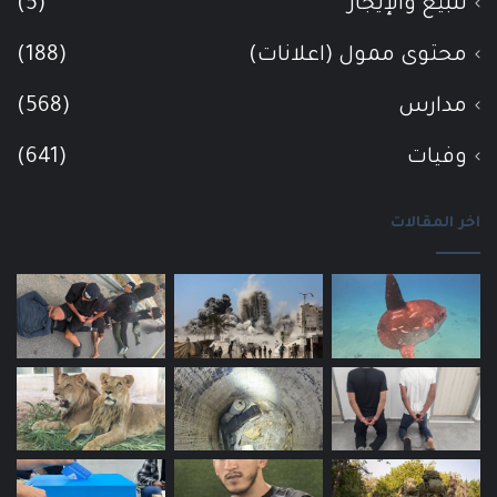
للبيع والإيجار
(5)
محتوى ممول (اعلانات)
(188)
مدارس
(568)
وفيات
(641)
اخر المقالات