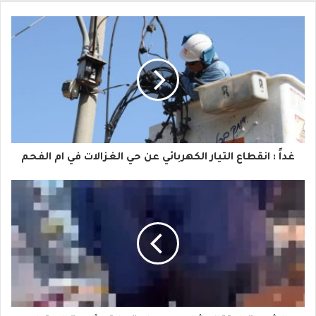
ب
ر
ي
د
ك
ا
غداً : انقطاع التيار الكهربائي عن حي الغزالات في ام الفحم
ل
إ
ل
ك
ت
ر