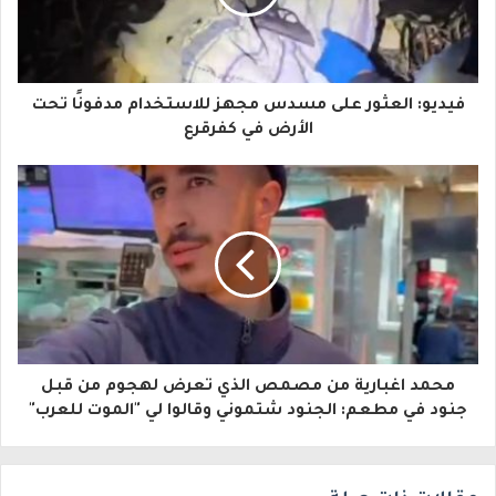
د
ك
ا
فيديو: العثور على مسدس مجهز للاستخدام مدفونًا تحت
ل
الأرض في كفرقرع
إ
ل
ك
ت
ر
و
محمد اغبارية من مصمص الذي تعرض لهجوم من قبل
ن
جنود في مطعم: الجنود شتموني وقالوا لي "الموت للعرب"
ي