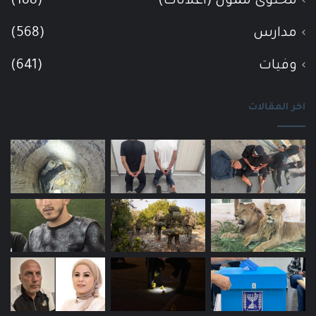
محتوى ممول (اعلانات)
(188)
مدارس
(568)
وفيات
(641)
اخر المقالات