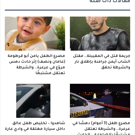
مقالات ذات صلة
جريمة قتل في المقيبلة.. مقتل
مصرع الطفل يامن أبو قرطومة
الشاب أيمن جرامنة بإطلاق نار
(عامان ونصف) إثر حادث دهس
والشرطة تحقق
مروّع في عرعرة.. والشرطة
تعتقل مشتبهًا
مصرع طفل (3 أعوام) دهسًا في
شاهدوا – تخليص طفل عالق
عرعرة.. والشرطة تعتقل
داخل سيارة مغلقة في وادي عارة
مشتبهًا بالضلوع في الحادث.