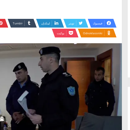
فيسبوك
تويتر
لينكدإن
Odnoklassniki
بوكيت