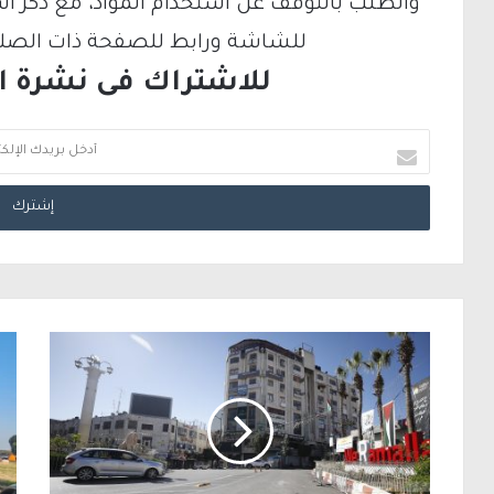
والطلب بالتوقف عن استخدام المواد، مع ذكر ا
للشاشة ورابط للصفحة ذات الصلة ع
للاشتراك فى نشرة الب
أ
د
خ
ل
ب
ر
ي
د
ك