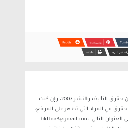
بينتيريست
ة عبر البريد
طباعة
يتم الاستخدام المواد وفقًا للمادة 27 أ من قانون حقوق التأليف والنشر 2007، وإن كنت
لحقوق في المواد التي تظهر على الموقع،
فيمكنك التواصل معنا عبر البريد الإلكتروني على العنوان التالي: bldtna3@gmail.com