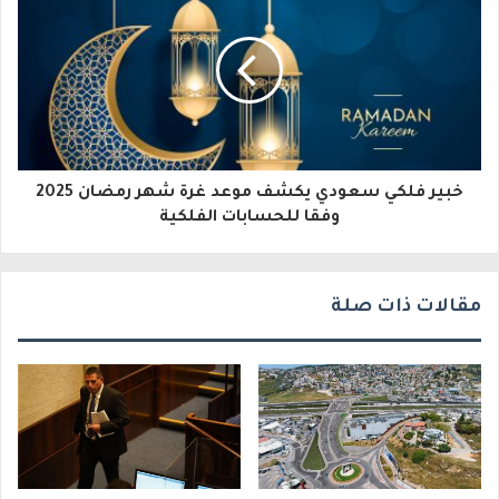
ل
ك
ت
ر
و
خبير فلكي سعودي يكشف موعد غرة شهر رمضان 2025
ن
وفقا للحسابات الفلكية
ي
مقالات ذات صلة