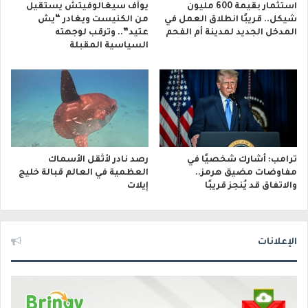
استثمار بقيمة 600 مليون
يوآف سيغالوفيتش يستقيل
شيكل.. قريبًا انطلاق العمل في
من الكنيست ويغادر “يش
المدخل الجديد لمدينة أم الفحم
عتيد”.. وترقب لوجهته
السياسية المقبلة
ترامب: أشارك شخصيًا في
رصد نادر لأثقل الأسماك
مفاوضات مضيق هرمز..
العظمية في العالم قبالة خليج
والاتفاق قد يُنجز قريبًا
إيلات
الإعلانات