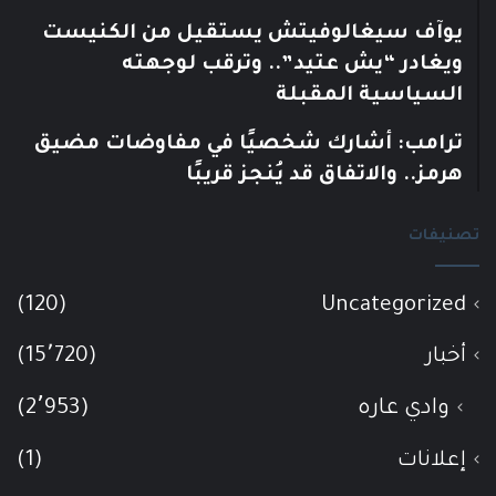
يوآف سيغالوفيتش يستقيل من الكنيست
ويغادر “يش عتيد”.. وترقب لوجهته
السياسية المقبلة
ترامب: أشارك شخصيًا في مفاوضات مضيق
هرمز.. والاتفاق قد يُنجز قريبًا
تصنيفات
(120)
Uncategorized
أخبار
(15٬720)
وادي عاره
(2٬953)
إعلانات
(1)