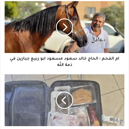
ب
ر
ي
د
ك
ا
ام الفحم : الحاج خالد سعود مسعود ابو ربيع جبارين في
ل
ذمة الله
إ
ل
ك
ت
ر
و