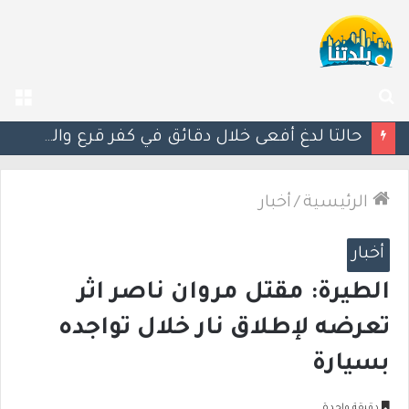
بحث
الق
عن
مصرع الفتى محمد جمعة القرناوي (17 عامًا) في حادث سير مروّع في عرعرة النقب
الرئيسية
/
أخبار
أخبار
الطيرة: مقتل مروان ناصر اثر
تعرضه لإطلاق نار خلال تواجده
بسيارة
دقيقة واحدة