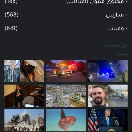
محتوى ممول (اعلانات)
(188)
مدارس
(568)
وفيات
(641)
اخر المقالات