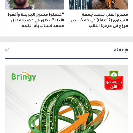
مصرع الفتى محمد جمعة
“غسلوا مسرح الجريمة وأخفوا
القرناوي (17 عامًا) في حادث سير
الأدلة”: تطور في قضية مقتل
مروّع في عرعرة النقب
محمد كساب بأم الفحم
الإعلانات