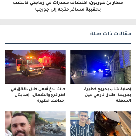
مطار بن غوريون: اكتشاف مخدرات في زجاجتي كاتشب
ن
بحقيبة مسافر متجه إلى جورجيا
ي
مقالات ذات صلة
إصابة شاب بجروح خطيرة
حالتا لدغ أفعى خلال دقائق في
بجريمة اطلاق نار في عين
كفر قرع والشمال.. إصابتان
السهلة
إحداهما خطيرة