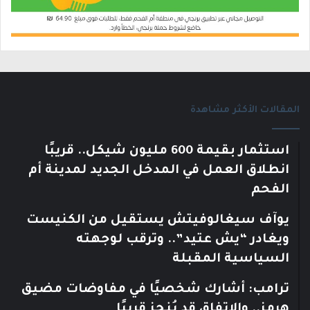
المقالات الأكثر مشاهدة
استثمار بقيمة 600 مليون شيكل.. قريبًا
انطلاق العمل في المدخل الجديد لمدينة أم
الفحم
يوآف سيغالوفيتش يستقيل من الكنيست
ويغادر “يش عتيد”.. وترقب لوجهته
السياسية المقبلة
ترامب: أشارك شخصيًا في مفاوضات مضيق
هرمز.. والاتفاق قد يُنجز قريبًا