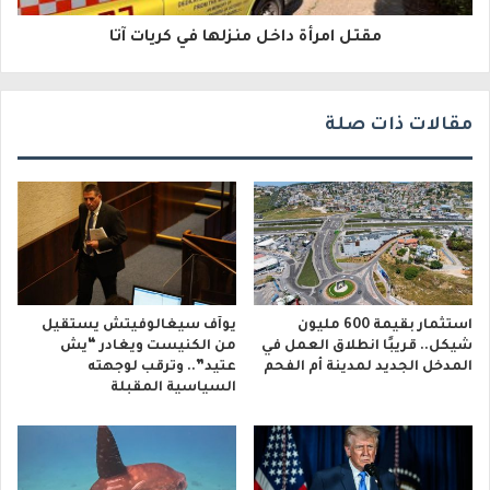
و
مقتل امرأة داخل منزلها في كريات آتا
ن
ي
مقالات ذات صلة
استثمار بقيمة 600 مليون
يوآف سيغالوفيتش يستقيل
شيكل.. قريبًا انطلاق العمل في
من الكنيست ويغادر “يش
المدخل الجديد لمدينة أم الفحم
عتيد”.. وترقب لوجهته
السياسية المقبلة