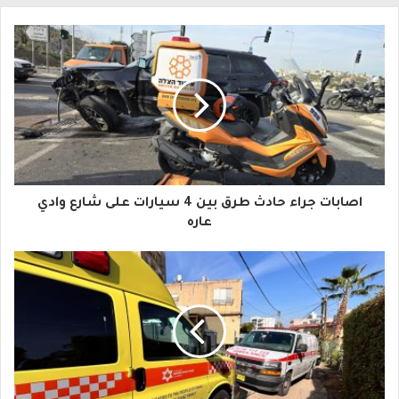
ل
ب
ر
ي
د
ك
ا
اصابات جراء حادث طرق بين 4 سيارات على شارع وادي
ل
عاره
إ
ل
ك
ت
ر