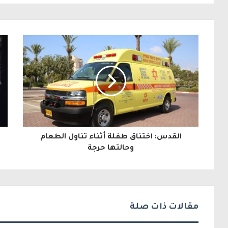
ل
ب
ر
ي
د
ك
ا
ل
القدس: اختناق طفلة أثناء تناول الطعام
إ
وحالتها حرجة
ل
ك
ت
مقالات ذات صلة
ر