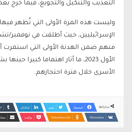
التعذيب والتنكيل والتجويع، فيما خرج 
وليست هذه المرة الأولى التي تُظهر فيه
منهم ضمن الهدنة الأولى التي استمرت 
الأول 2023، ما أثار اهتماما كبيرا ح
الأسرى خلال فترة احتجازهم.
فيسبوك
تويتر
لينكدإن
شاركها
Odnoklassniki
بوكيت
مشارك