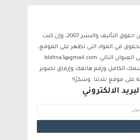
يتم الاستخدام المواد وفقًا للمادة 27 أ من قانون حقوق التأليف والنشر 2007، وإن كنت
لحقوق في المواد التي تظهر على الموقع،
فيمكنك التواصل معنا عبر البريد الإلكتروني على العنوان التالي: bldtna3@gmail.com
سمك الكامل ورقم هاتفك وإرفاق تصوير
لى موقع بلدتنا. وشكرًا!
ريد الالكتروني