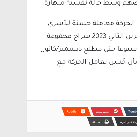
بعضهم وسط حالة نفسية منهارة.
ا الحركة معاملة حسنة للأسرى
الإسرائيليين، حيث أطلقت في نوفمبر/تشرين الثاني 2023 سراح مجموعة
أسبوعا حتى مطلع ديسمبر/كانون
ينها بشأن حُسن تعامل الحركة مع
بينتيريست
ة عبر البريد
طباعة