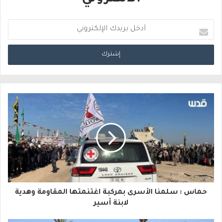
أ
د
خ
ل
ب
ر
ي
د
ك
ا
حماس : سلمنا الأسرى بمركبة اغتنمتها المقاومة وهدية
ل
لابنة أسير
إ