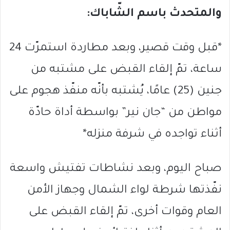
والمتحدث باسم الشّاباك:
*قبل وقت قصير، وبعد مطاردة استمرّت 24
ساعة، تمّ إلقاء القبض على مشتبه من
جنين (25) عامًا، يُشتبه بأنّه منفّذ هجوم على
مواطن من “جان نير” بواسطة أداة حادّة
أثناء تواجده في شرفة منزله*
صباح اليوم، وبعد نشاطات تفتيش واسعة
نفّذتها شرطة لواء الشمال وجهاز الأمن
العام وقوات أخرى، تمّ إلقاء القبض على