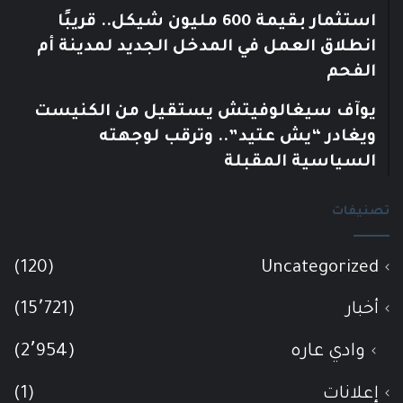
استثمار بقيمة 600 مليون شيكل.. قريبًا
انطلاق العمل في المدخل الجديد لمدينة أم
الفحم
يوآف سيغالوفيتش يستقيل من الكنيست
ويغادر “يش عتيد”.. وترقب لوجهته
السياسية المقبلة
تصنيفات
(120)
Uncategorized
أخبار
(15٬721)
وادي عاره
(2٬954)
إعلانات
(1)