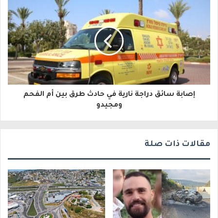
ل
ك
ت
ر
و
إصابة سائق دراجة نارية في حادث طرق بين أم الفحم
ن
ومجيدو
ي
مقالات ذات صلة