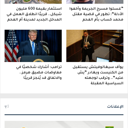
“غسلوا مسرح الجريمة وأخفوا
استثمار بقيمة 600 مليون
الأدلة”: تطور في قضية مقتل
شيكل.. قريبًا انطلاق العمل في
محمد كساب بأم الفحم
المدخل الجديد لمدينة أم الفحم
يوآف سيغالوفيتش يستقيل
ترامب: أشارك شخصيًا في
من الكنيست ويغادر “يش
مفاوضات مضيق هرمز..
عتيد”.. وترقب لوجهته
والاتفاق قد يُنجز قريبًا
السياسية المقبلة
الإعلانات