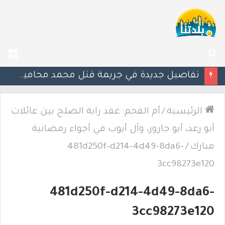
بحث
الق
عن
تفاصيل جديدة في جريمة قتل محمد محاميد: كمين قرب مخبز وإطلاق 9 رصاصات
الرئيسية
/
أم الفحم: عقد راية الصلح بين عائلات
أبو رعد، أبو جارور، وآل أيوب في أجواء رمضانية
مبارك
/
481d250f-d214-4d49-8da6-
3cc98273e120
481d250f-d214-4d49-8da6-
3cc98273e120