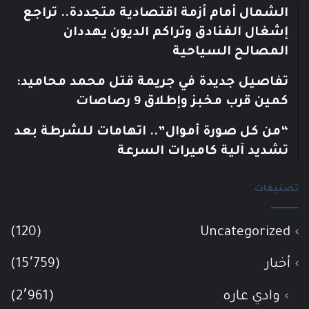
الشمال أمام أزمة اقتصادية متجددة.. تراجع
إشغال الفنادق وتراكم الديون يهددان
المصالح السياحية
تفاصيل جديدة في جريمة قتل محمد محاميد:
كمين قرب مخبز وإطلاق 9 رصاصات
“من كل صورة أموال”.. اتهامات للشرطة بعد
تشديد آلية كاميرات السرعة
تصنيفات
(120)
Uncategorized
أخبار
(15٬759)
وادي عاره
(2٬961)