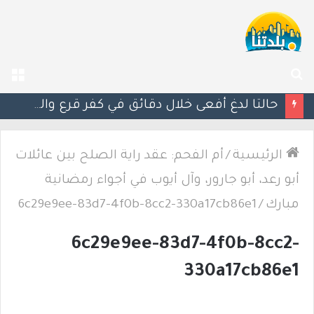
بحث
الق
عن
حالتا لدغ أفعى خلال دقائق في كفر قرع والشمال.. إصابتان إحداهما خطيرة
الرئيسية
/
أم الفحم: عقد راية الصلح بين عائلات
أبو رعد، أبو جارور، وآل أيوب في أجواء رمضانية
مبارك
/
6c29e9ee-83d7-4f0b-8cc2-330a17cb86e1
6c29e9ee-83d7-4f0b-8cc2-
330a17cb86e1