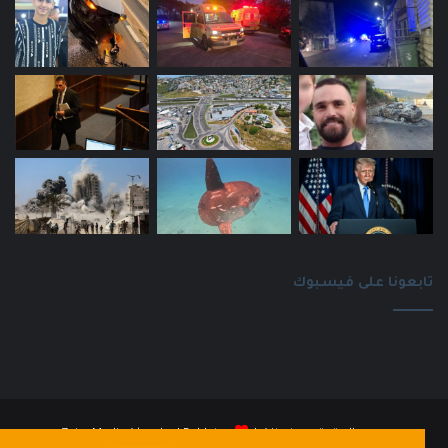
تابعونا على فيسبوك
جميع الحقوق محفوظة |
Baldatna
| بواسطة
ZainaMedia