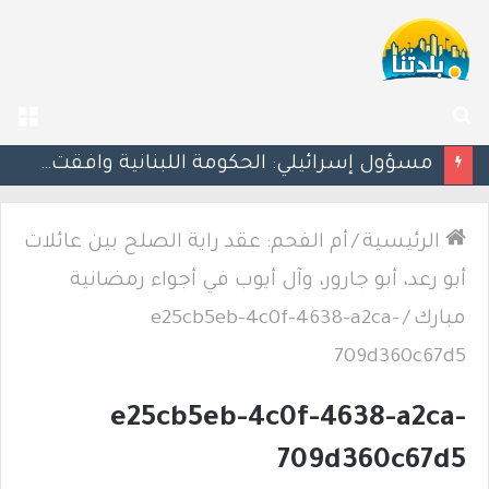
بحث
الق
عن
مسؤول إسرائيلي: الحكومة اللبنانية وافقت على وجود الجيش الإسرائيلي داخل أراضيها
الرئيسية
/
أم الفحم: عقد راية الصلح بين عائلات
أبو رعد، أبو جارور، وآل أيوب في أجواء رمضانية
مبارك
/
e25cb5eb-4c0f-4638-a2ca-
709d360c67d5
e25cb5eb-4c0f-4638-a2ca-
709d360c67d5