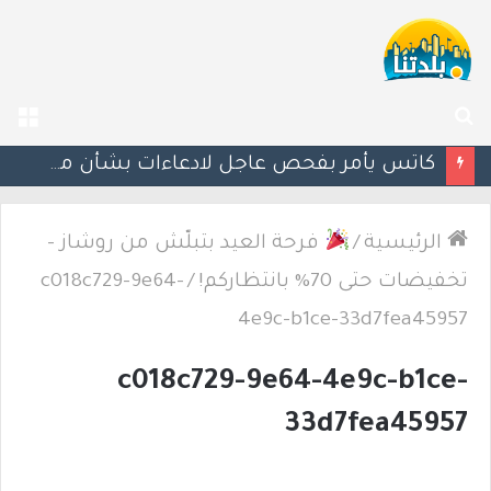
بحث
الق
عن
كاتس يأمر بفحص عاجل لادعاءات بشأن معاملة جنود مصابين في مستشفى رمبام
الرئيسية
/
فرحة العيد بتبلّش من روشاز –
تخفيضات حتى 70% بانتظاركم!
/
c018c729-9e64-
4e9c-b1ce-33d7fea45957
c018c729-9e64-4e9c-b1ce-
33d7fea45957