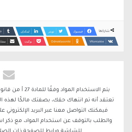
فيسبوك
تويتر
لينكدإن
شاركها
Odnoklassniki
بوكيت
مشارك
تعتقد أنه تم انتهاك حقك، بصفتك مالكًا لهذه ا
والطلب بالتوقف عن استخدام المواد، مع ذكر ا
للشاشة ورابط للصفحة ذات الصلة ع