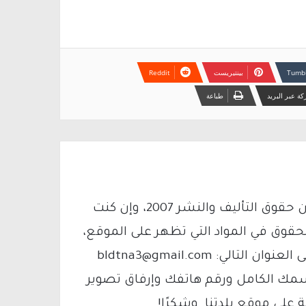
بينتيريست
ة عبر البريد
طباعة
يتم الاستخدام المواد وفقًا للمادة 27 أ من قانون حقوق التأليف والنشر 2007، وإن كنت
لحقوق في المواد التي تظهر على الموقع،
فيمكنك التواصل معنا عبر البريد الإلكتروني على العنوان التالي: bldtna3@gmail.com
سمك الكامل ورقم هاتفك وإرفاق تصوير
لى موقع بلدتنا. وشكرًا!