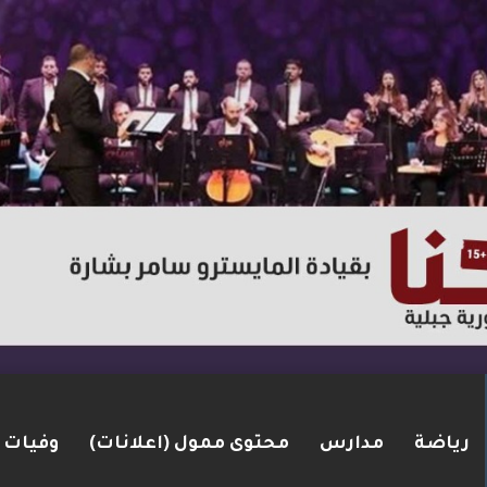
رياضة
مدارس
محتوى ممول (اعلانات)
وفيات
ر عبوة ناسفة جنوب لبنان… وغارات جوية وردّ عسكري قي