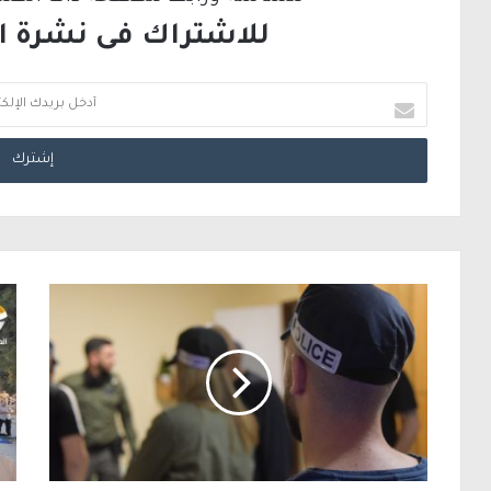
للاشتراك فى نشرة الب
أ
د
خ
ل
ب
ر
ي
د
ك
ا
ل