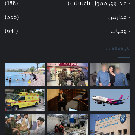
محتوى ممول (اعلانات)
(188)
مدارس
(568)
وفيات
(641)
اخر المقالات