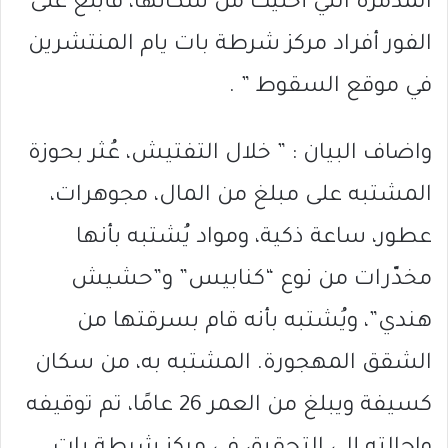
المدمّرة التي أُخليت من سكّانها، فأبلغ على
الفور أفراد مركز شرطة بات يام المنتشرين
في موقع السقوط ” .
واضاف البيان : ” خلال التفتيش، عُثر بحوزة
المشتبه على مبلغ من المال، مجوهرات،
عطور، ساعة ذكية، ومواد يُشتبه بأنها
مخدّرات من نوع “كنابيس” و”حشيش
هندي”، ويُشتبه بأنه قام بسرقتها من
الشقق المهجورة. المشتبه به، من سكان
كسيفة ويبلغ من العمر 26 عامًا، تم توقيفه