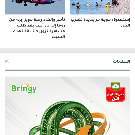
إستعدوا : موجة حر جديدة تضرب
تأخير وإلغاء رحلة «ويز إير» من
البلاد
روما إلى تل أبيب بعد طلب
مسافر النزول خشية انتهاك
السبت
الإعلانات