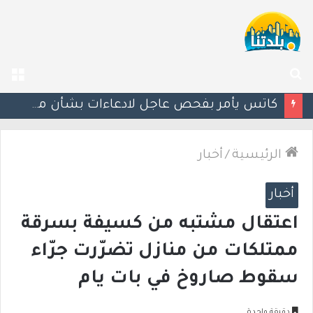
بحث
الق
عن
إستعدوا : موجة حر جديدة تضرب البلاد
الرئيسية
/
أخبار
أخبار
اعتقال مشتبه من كسيفة بسرقة
ممتلكات من منازل تضرّرت جرّاء
سقوط صاروخ في بات يام
دقيقة واحدة