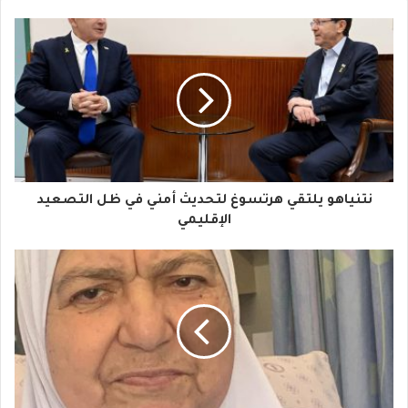
ب
ر
ي
د
ك
ا
نتنياهو يلتقي هرتسوغ لتحديث أمني في ظل التصعيد
ل
الإقليمي
إ
ل
ك
ت
ر
و