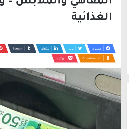
المقاهي والملابس – وا
الغذائية
فيسبوك
تويتر
لينكدإن
Odnoklassniki
بوكيت