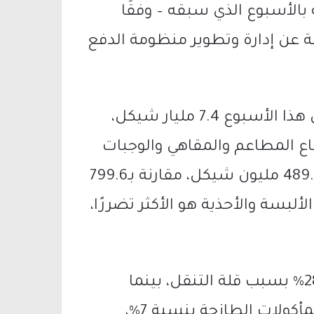
 بالأسبوع الذي سبقه – وفقًا
عن إدارة وتطوير منظومة الدفع
بلغ إجمالي الإنفاق ببطاقات الائتمان خلال هذا الأسبوع 7.4 مليار شيكل،
ق. قطاع المطاعم والمقاهي والوجبات
السريعة تراجع بنسبة 37.7% ليصل إلى 489.9 مليون شيكل، مقارنة بـ799.6
لبسة والأحذية هو الأكثر تضررًا،
كما تراجعت النفقات على الوقود بنسبة 28% بسبب قلة التنقل، بينما
ارتفعت المشتريات في محلات اللحوم والمأكولات الطازجة بنسبة 7%،