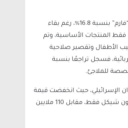
في المقابل، انخفضت مبيعات صيدليات “فارم” بنسبة 16.8%، رغم بقاء
فقط المنتجات الأساسية، وتم
يب الأطفال وتقصير صلاحية
بائية، فسجل تراجعًا بنسبة
ران الإسرائيلي، حيث انخفضت قيمة
الصفقات بنسبة 57.3% لتصل إلى 47 مليون شيكل فقط، مقابل 110 ملايين