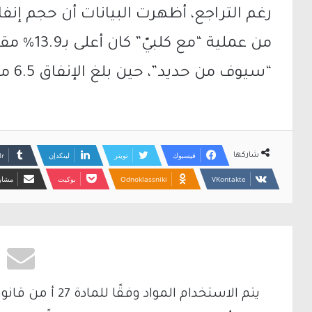
رغم التراجع، أظهرت البيانات أن حجم إنف
من عملية “
“سيوف من حديد”، حين بلغ الإنفاق 6.5 مليار شيكل.
فيسبوك
تويتر
لينكدإن
شاركها
Odnoklassniki
بوكيت
مشارك