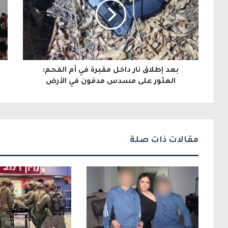
د
ك
ا
ل
بعد إطلاق نار داخل مقبرة في أم الفحم:
إ
العثور على مسدس مدفون في الأرض
ل
ك
ت
مقالات ذات صلة
ر
و
ن
ي