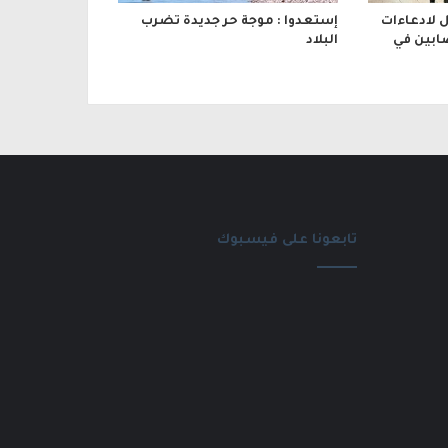
 لادعاءات
إستعدوا : موجة حر جديدة تضرب
ابين في
البلاد
تابعونا على فيسبوك