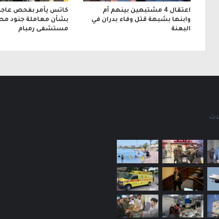
اعتقال 4 مشتبهين بينهم أم
كاتس يأمر بفحص عاجل
وابنها بشبهة قتل وفاء بدران في
بشأن معاملة جنود مص
البعنة
مستشفى رمبام
ات