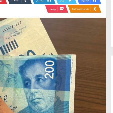
فيسبوك
تويتر
لينكدإن
Odnoklassniki
بوكيت