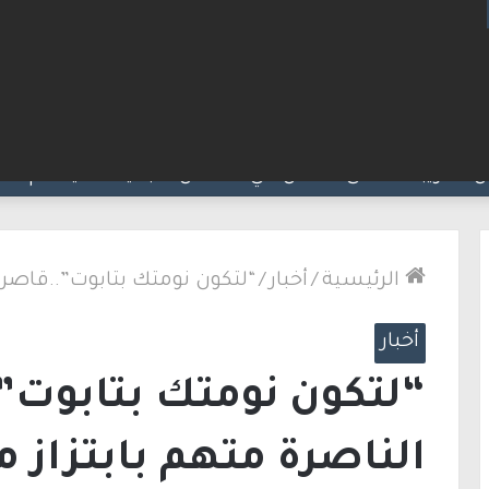
لكنيست ويغادر “يش عتيد”.. وترقب لوجهته السياسية
الرئيسية
/
أخبار
/
“لتكون نومتك بتابوت”..قاصر 
أخبار
“لتكون نومتك بتابوت”
الناصرة متهم بابتزاز