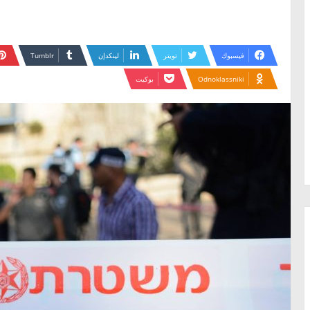
فيسبوك
تويتر
لينكدإن
Odnoklassniki
بوكيت