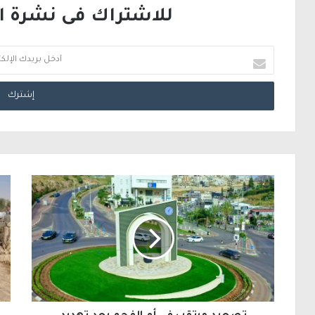
للاشتراك فى نشرة الب
أ
د
خ
ل
ب
ر
ي
د
ك
ا
ل