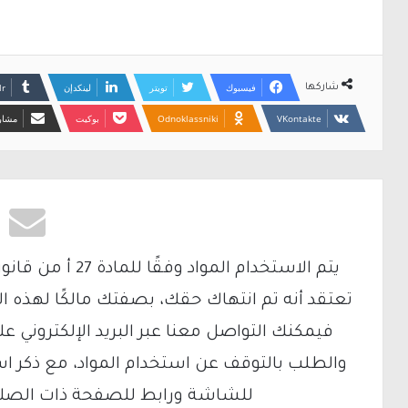
فيسبوك
تويتر
لينكدإن
شاركها
Odnoklassniki
بوكيت
مشارك
تعتقد أنه تم انتهاك حقك، بصفتك مالكًا لهذه ا
والطلب بالتوقف عن استخدام المواد، مع ذكر ا
للشاشة ورابط للصفحة ذات الصلة ع