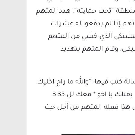
نطقة “تحت حمايته”. هدد المتهم
اتهم إذا لم يدفعوا له عشرات
المشتكي الذي خشي من المتهم
 لمطلبه ودفع له مبلغ 13,000 شيكل. وقام المتهم بتهديد
 كتب فيها: “والله ما راح اخليك
تنام لتكون نومتك بتابوت ولك بنص دارك بقتلك يا اخو * معك لل 3:35
كل هذا فعله المتهم من أجل حث