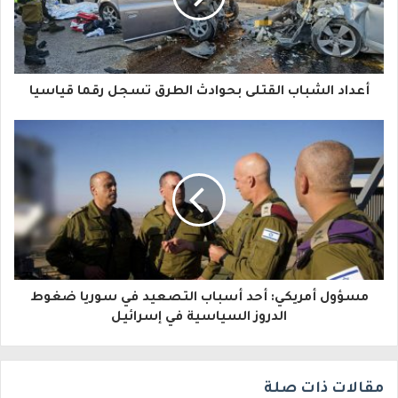
د
ك
ا
أعداد الشباب القتلى بحوادث الطرق تسجل رقما قياسيا
ل
إ
ل
ك
ت
ر
و
مسؤول أمريكي: أحد أسباب التصعيد في سوريا ضغوط
الدروز السياسية في إسرائيل
ن
ي
مقالات ذات صلة