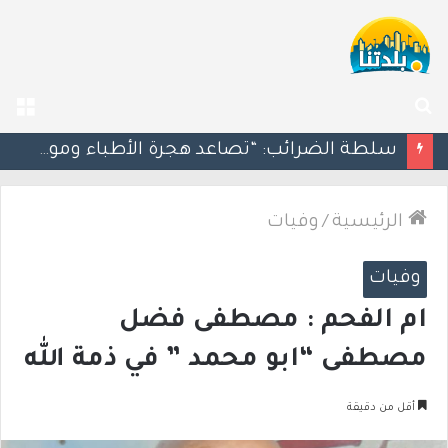
بحث
الق
عن
سلطة الضرائب: “تصاعد هجرة الأطباء وموظفي الهايتك يحرم إسرائيل من إيرادات ضريبية بمليارات الشواكل”
الرئيسية
/
وفيات
وفيات
ام الفحم : مصطفى فضل
مصطفى “ابو محمد ” في ذمة الله
أقل من دقيقة