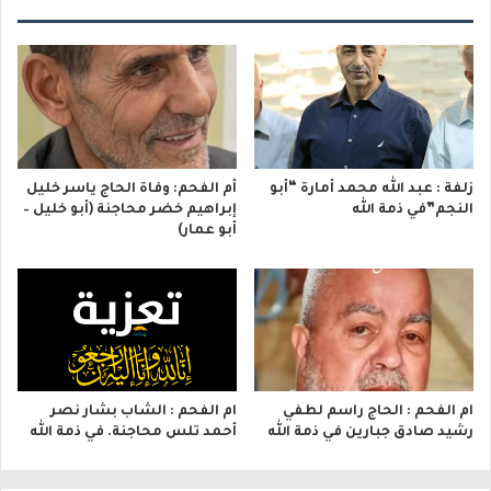
زلفة : عبد الله محمد أمارة “أبو
أم الفحم: وفاة الحاج ياسر خليل
النجم”في ذمة الله
إبراهيم خضر محاجنة (أبو خليل –
أبو عمار)
ام الفحم : الحاج راسم لطفي
ام الفحم : الشاب بشار نصر
رشيد صادق جبارين في ذمة الله
أحمد تلس محاجنة. في ذمة الله