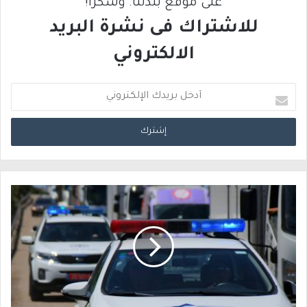
على موقع بلدتنا. وشكرًا!
للاشتراك فى نشرة البريد
الالكتروني
أ
د
خ
ل
ب
ر
ي
د
ك