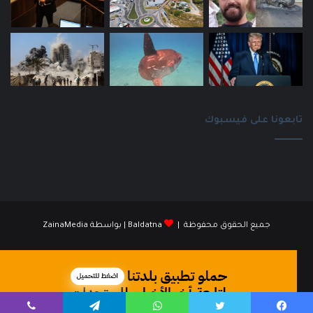
تابعونا على فيسبوك
جميع الحقوق محفوظة |
Baldatna
| بواسطة
ZainaMedia
فيسبوك
انستقرام