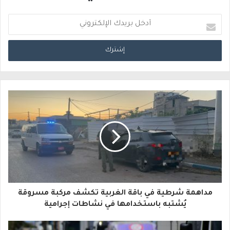
أ
د
خ
ل
ب
ر
ي
د
ك
ا
مداهمة شرطية في باقة الغربية تكشف مركبة مسروقة
ل
يُشتبه باستخدامها في نشاطات إجرامية
إ