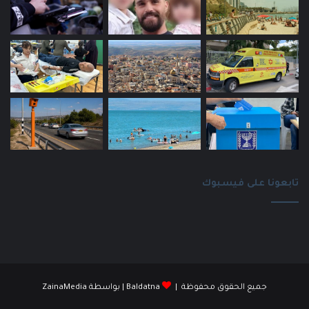
تابعونا على فيسبوك
جميع الحقوق محفوظة |
Baldatna
| بواسطة
ZainaMedia