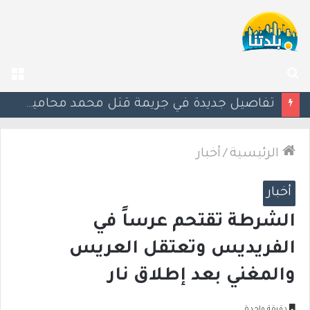
بحث
الق
عن
“من كل صورة أموال”.. اتهامات للشرطة بعد تشديد آلية كاميرات السرعة
الرئيسية
/
أخبار
أخبار
الشرطة تقتحم عرساً في
الفريديس وتعتقل العريس
والمغني بعد إطلاق نار
دقيقة واحدة