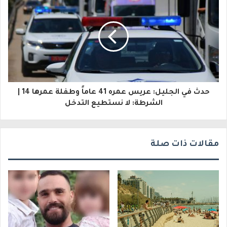
ل
ك
ت
ر
و
حدث في الجليل: عريس عمره 41 عاماً وطفلة عمرها 14 |
ن
الشرطة: لا نستطيع التدخل
ي
مقالات ذات صلة