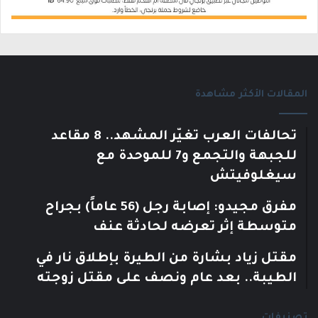
المقالات الأكثر مشاهدة
تحالفات العرب تغيّر المشهد.. 8 مقاعد
للجبهة والتجمع و7 للموحدة مع
سيغلوفيتش
مفرق مجيدو: إصابة رجل (56 عاماً) بجراح
متوسطة إثر تعرضه لحادثة عنف
مقتل زياد بشارة من الطيرة بإطلاق نار في
الطيبة.. بعد عام ونصف على مقتل زوجته
تصنيفات