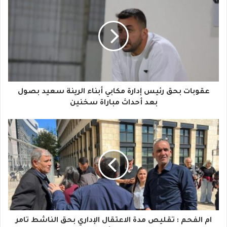
ر
ي
د
ك
ا
عقوبات بحق رئيس إدارة مكابي أبناء الرينة سعيد بصول
ل
بعد أحداث مباراة سخنين
إ
ل
ك
ت
ر
و
ام الفحم : تقليص مدة الاعتقال الإداري بحق الناشط تامر
ن