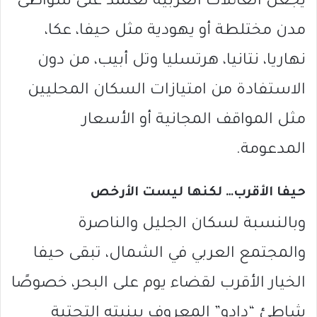
يجعل العائلات العربية تعتمد على شواطئ
مدن مختلطة أو يهودية مثل
حيفا
،
عكا
،
نهاريا
،
نتانيا
،
هرتسليا
و
تل أبيب
، من دون
الاستفادة من امتيازات السكان المحليين
مثل المواقف المجانية أو الأسعار
المدعومة.
حيفا الأقرب… لكنها ليست الأرخص
وبالنسبة لسكان الجليل والناصرة
والمجتمع العربي في الشمال، تبقى حيفا
الخيار الأقرب لقضاء يوم على البحر، خصوصًا
شاطئ “دادو” المعروف ببنيته التحتية