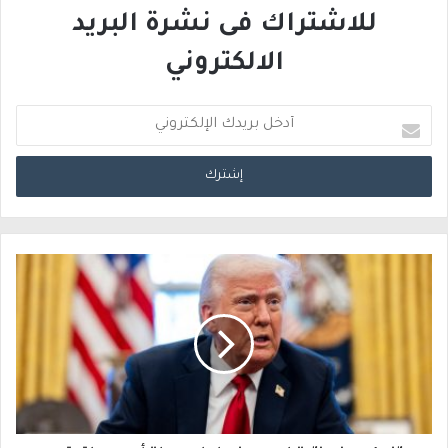
للاشتراك فى نشرة البريد
الالكتروني
أ
د
خ
ل
ب
ر
ي
د
ك
ا