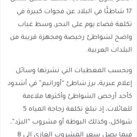
17 شاطئًا في البلاد عن فجوات كبيرة في
تكلفة قضاء يوم على البحر، وسط غياب
واضح لشواطئ رخيصة ومجهزة قريبة من
البلدات العربية.
وبحسب المعطيات التي نشرتها وسائل
إعلام عبرية، برز شاطئ “أورانيم” في أشدود
كأحد أرخص الشواطئ وأكثرها ملاءمة
للعائلات، إذ تبلغ تكلفة زجاجة المياه 5
شواكل، وكذلك البوظة أو مشروب “البرَد”،
فيما يصل سعر المشروب الغازي إلى 8