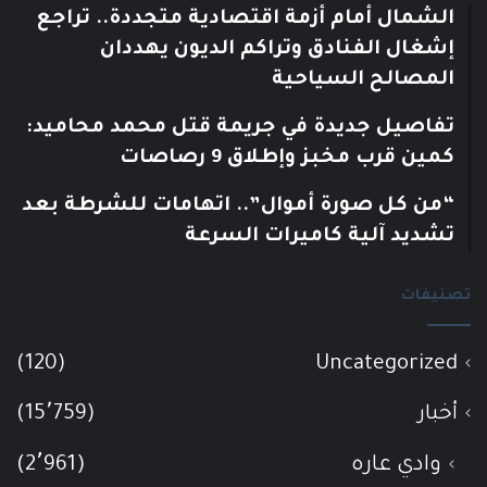
الشمال أمام أزمة اقتصادية متجددة.. تراجع
إشغال الفنادق وتراكم الديون يهددان
المصالح السياحية
تفاصيل جديدة في جريمة قتل محمد محاميد:
كمين قرب مخبز وإطلاق 9 رصاصات
“من كل صورة أموال”.. اتهامات للشرطة بعد
تشديد آلية كاميرات السرعة
تصنيفات
(120)
Uncategorized
أخبار
(15٬759)
وادي عاره
(2٬961)