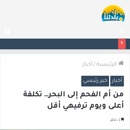
بحث
الق
عن
“من كل صورة أموال”.. اتهامات للشرطة بعد تشديد آلية كاميرات السرعة
الرئيسية
/
أخبار
أخبار
خبر رئيسي
من أم الفحم إلى البحر… تكلفة
أعلى ويوم ترفيهي أقل
2 دقائق