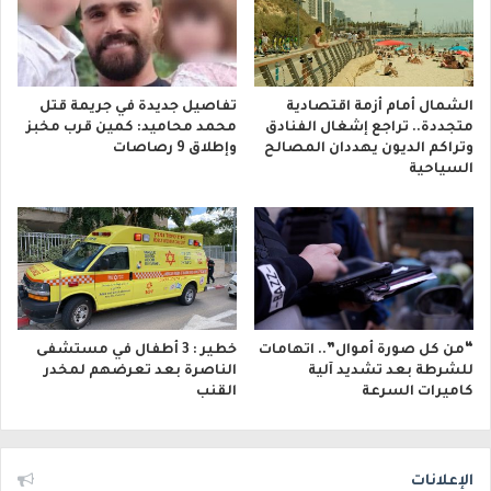
الشمال أمام أزمة اقتصادية
تفاصيل جديدة في جريمة قتل
متجددة.. تراجع إشغال الفنادق
محمد محاميد: كمين قرب مخبز
وتراكم الديون يهددان المصالح
وإطلاق 9 رصاصات
السياحية
“من كل صورة أموال”.. اتهامات
خطير : 3 أطفال في مستشفى
للشرطة بعد تشديد آلية
الناصرة بعد تعرضهم لمخدر
كاميرات السرعة
القنب
الإعلانات