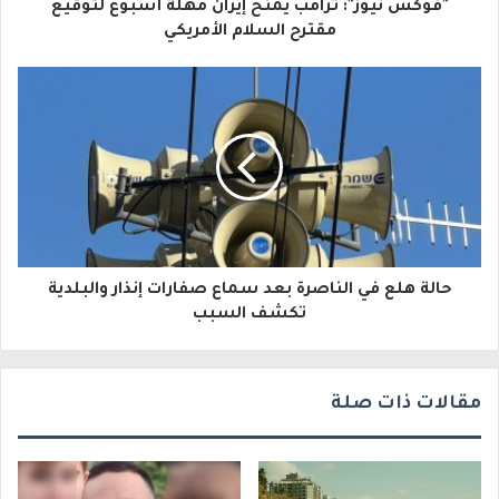
"فوكس نيوز": ترامب يمنح إيران مهلة أسبوع لتوقيع
ل
مقترح السلام الأمريكي
إ
ل
ك
ت
ر
و
حالة هلع في الناصرة بعد سماع صفارات إنذار والبلدية
ن
تكشف السبب
ي
مقالات ذات صلة