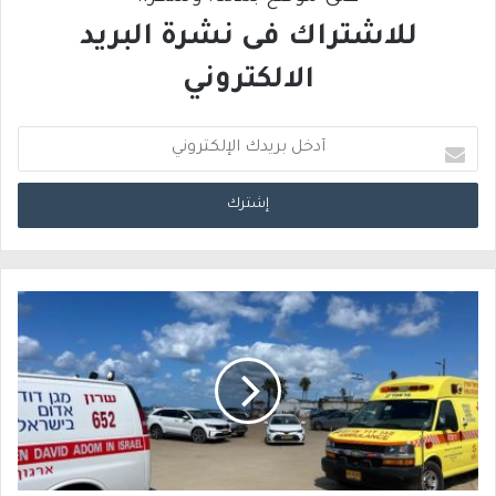
للاشتراك فى نشرة البريد
الالكتروني
أ
د
خ
ل
ب
ر
ي
د
ك
ا