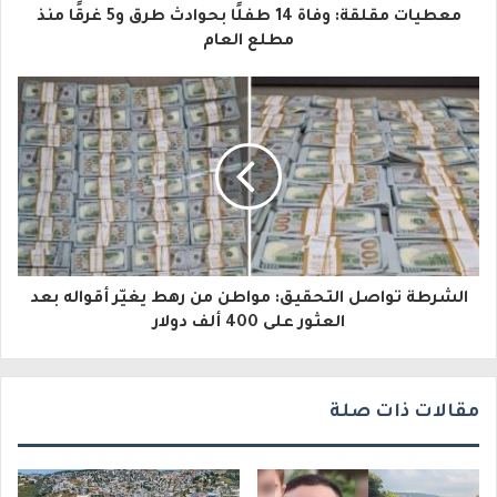
معطيات مقلقة: وفاة 14 طفلًا بحوادث طرق و5 غرقًا منذ
ل
مطلع العام
إ
ل
ك
ت
ر
و
الشرطة تواصل التحقيق: مواطن من رهط يغيّر أقواله بعد
ن
العثور على 400 ألف دولار
ي
مقالات ذات صلة