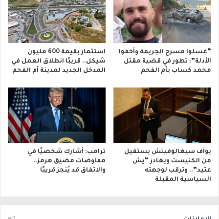
“غسلوا مسرح الجريمة وأخفوا
استثمار بقيمة 600 مليون
الأدلة”: تطور في قضية مقتل
شيكل.. قريبًا انطلاق العمل في
محمد كساب بأم الفحم
المدخل الجديد لمدينة أم الفحم
يوآف سيغالوفيتش يستقيل
ترامب: أشارك شخصيًا في
من الكنيست ويغادر “يش
مفاوضات مضيق هرمز..
عتيد”.. وترقب لوجهته
والاتفاق قد يُنجز قريبًا
السياسية المقبلة