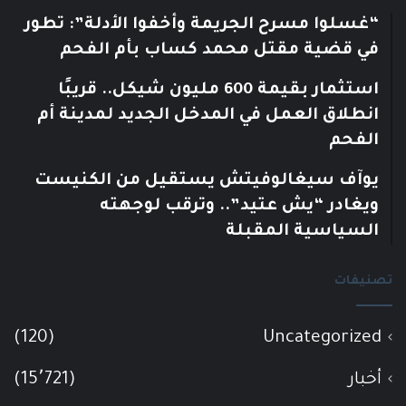
“غسلوا مسرح الجريمة وأخفوا الأدلة”: تطور
في قضية مقتل محمد كساب بأم الفحم
استثمار بقيمة 600 مليون شيكل.. قريبًا
انطلاق العمل في المدخل الجديد لمدينة أم
الفحم
يوآف سيغالوفيتش يستقيل من الكنيست
ويغادر “يش عتيد”.. وترقب لوجهته
السياسية المقبلة
تصنيفات
(120)
Uncategorized
أخبار
(15٬721)