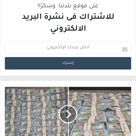
على موقع بلدتنا. وشكرًا!
للاشتراك فى نشرة البريد
الالكتروني
أ
د
خ
ل
ب
ر
ي
د
ك