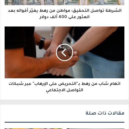
ا
الشرطة تواصل التحقيق: مواطن من رهط يغيّر أقواله بعد
ل
العثور على 400 ألف دولار
إ
ل
ك
ت
ر
و
اتهام شاب من رهط بـ"التحريض على الإرهاب" عبر شبكات
ن
التواصل الاجتماعي
ي
مقالات ذات صلة