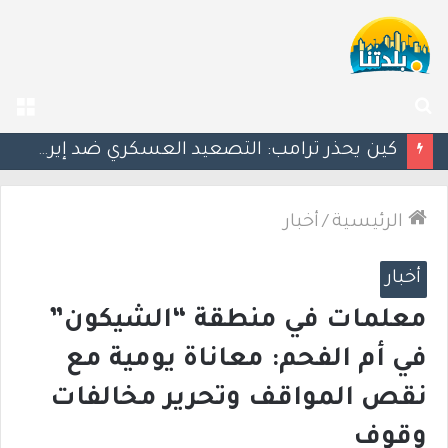
بحث
الق
عن
مستوطنون يهاجمون منزلًا جنوب بيت لحم واقتلاع 110 أشجار زيتون قرب نابلس
الرئيسية
/
أخبار
أخبار
معلمات في منطقة “الشيكون”
في أم الفحم: معاناة يومية مع
نقص المواقف وتحرير مخالفات
وقوف