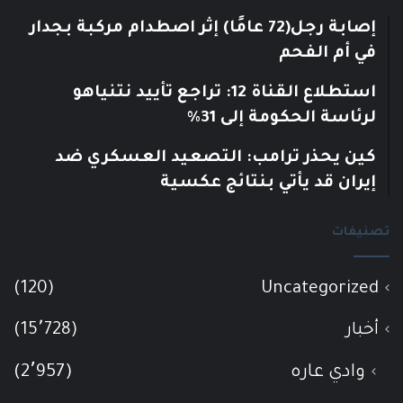
إصابة رجل(72 عامًا) إثر اصطدام مركبة بجدار
في أم الفحم
استطلاع القناة 12: تراجع تأييد نتنياهو
لرئاسة الحكومة إلى 31%
كين يحذر ترامب: التصعيد العسكري ضد
إيران قد يأتي بنتائج عكسية
تصنيفات
(120)
Uncategorized
أخبار
(15٬728)
وادي عاره
(2٬957)