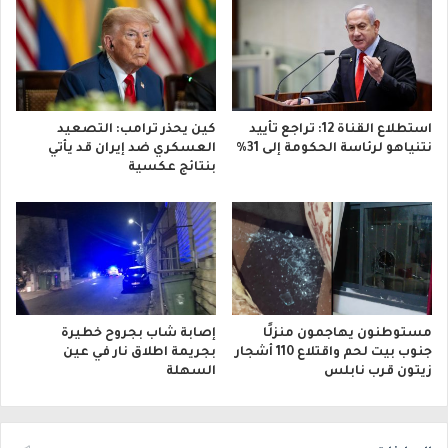
استطلاع القناة 12: تراجع تأييد
كين يحذر ترامب: التصعيد
نتنياهو لرئاسة الحكومة إلى 31%
العسكري ضد إيران قد يأتي
بنتائج عكسية
مستوطنون يهاجمون منزلًا
إصابة شاب بجروح خطيرة
جنوب بيت لحم واقتلاع 110 أشجار
بجريمة اطلاق نار في عين
زيتون قرب نابلس
السهلة