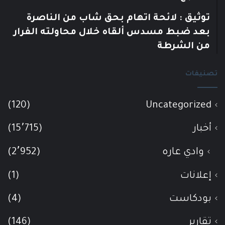
توثيق : لائحة اتهام بحق شاب من الناصرة
بعد ضبط مسدس ألقاه خلال محاولته الفرار
من الشرطة
تصنيفات
(120)
Uncategorized
أخبار
(15٬715)
وادي عاره
(2٬952)
إعلانات
(1)
بودكاست
(4)
تقارير
(146)