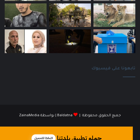
تابعونا على فيسبوك
جميع الحقوق محفوظة |
Baldatna
| بواسطة
ZainaMedia
فيسبوك
انستقرام