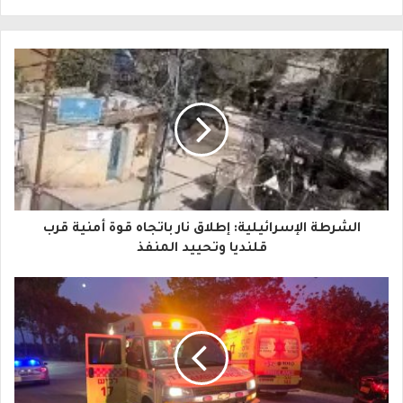
ل
ب
ر
ي
د
ك
ا
الشرطة الإسرائيلية: إطلاق نار باتجاه قوة أمنية قرب
ل
قلنديا وتحييد المنفذ
إ
ل
ك
ت
ر