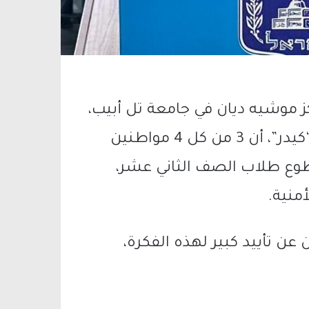
ز موشيه ديان
في
جامعة تل أبيب
،
وعُرض خلال مؤتمر بالتعاون مع صندوق “كيدر”، أن 3 من كل 4 مواطنين
ة تطوع طلاب الصف الثاني عشر،
أمنية.
% من المشاركين عن تأييد كبير لهذه الفكرة،