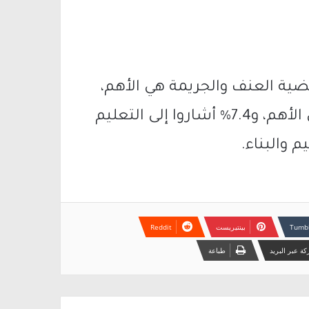
 بالأولويات، اعتبر 71.3% أن قضية العنف والجريمة هي الأهم،
بينما قال 8% إن القضية الفلسطينية هي الأهم، و7.4% أشاروا إلى التعليم
بينتيريست
ة عبر البريد
طباعة