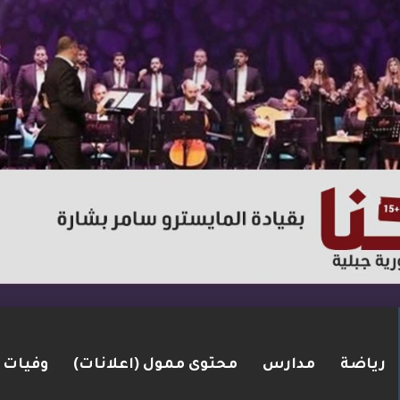
رياضة
مدارس
محتوى ممول (اعلانات)
وفيات
لكنيست ويغادر “يش عتيد”.. وترقب لوجهته السياسية