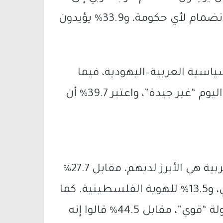
الحكومة المقبلة، بينهم 43.3% يؤيدون الانضمام لأي حكومة، و33.9% يؤيدون
كة السياسية العربية–اليهودية، فيما
رأى 59.4% أن العلاقات العربية–اليهودية اليوم “غير جيدة”، واعتبر 39.7% أن
وبحسب النتائج، قال 33.3% إن الهوية العربية هي الأبرز لديهم، مقابل 27.7%
للهوية الإسرائيلية، و24.5% للانتماء الديني، و13.5% للهوية الفلسطينية. كما
أشار 53.3% إلى أن شعورهم بالانتماء للدولة “قوي”، مقابل 44.5% قالوا إنه