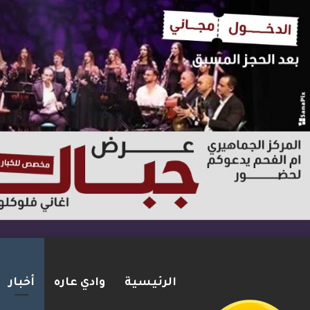
الرئيسية
وادي عاره
أخبار
يوآف سيغالوفيتش يستقيل من ا
2026-08-07
شريط الأخبار