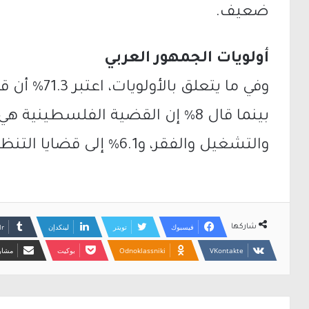
ضعيف.
أولويات الجمهور العربي
وفي ما يتعلق
والتشغيل والفقر، و6.1% إلى قضايا التنظيم والبناء.
فيسبوك
تويتر
لينكدإن
شاركها
Odnoklassniki
بوكيت
مشارك