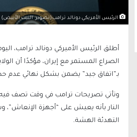
الرئيس الأمريكي دونالد ترامب(تصوير: البيت الأبيض)
أطلق الرئيس الأميركي
دونالد ترامب
، الي
الصراع المستمر مع
إيران
، مؤكدًا أن الو
بـ”اتفاق جيد” يضمن بشكل نهائي عدم ح
وتأتي تصريحات ترامب في وقت تصف فيه ت
النار بأنه يعيش على “أجهزة الإنعاش”، 
التهدئة الهشة.