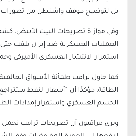
بل لتوضيح موقف واشنطن من تطورات ا
وفي موازاة تصريحات البيت الأبيض، ك
استمرار الانتشار العسكري الأميركي وحما
كما حاول ترامب طمأنة الأسواق العالمية
الطاقة، مؤكدًا أن “أسعار النفط ستتراجع ف
الحسم العسكري واستقرار إمدادات الطاقة
ويرى مراقبون أن تصريحات ترامب تحمل