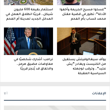
“غسلوا مسرح الجريمة وأخفوا
استثمار بقيمة 600 مليون
الأدلة”: تطور في قضية مقتل
شيكل.. قريبًا انطلاق العمل في
محمد كساب بأم الفحم
المدخل الجديد لمدينة أم الفحم
يوآف سيغالوفيتش يستقيل
ترامب: أشارك شخصيًا في
من الكنيست ويغادر “يش
مفاوضات مضيق هرمز..
عتيد”.. وترقب لوجهته
والاتفاق قد يُنجز قريبًا
السياسية المقبلة
الإعلانات