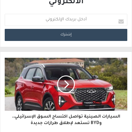
الالكتروني
أ
د
خ
ل
ب
ر
ي
د
ك
ا
السيارات الصينية تواصل اكتساح السوق الإسرائيلي..
ل
وBYD تستعد لإطلاق طرازات جديدة