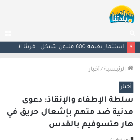
بحث
الق
عن
يوآف سيغالوفيتش يستقيل من الكنيست ويغادر “يش عتيد”.. وترقب لوجهته السياسية المقبلة
الرئيسية
/
أخبار
أخبار
سلطة الإطفاء والإنقاذ: دعوى
مدنية ضد متهم بإشعال حريق في
هار هتسوفيم بالقدس
دقيقة واحدة