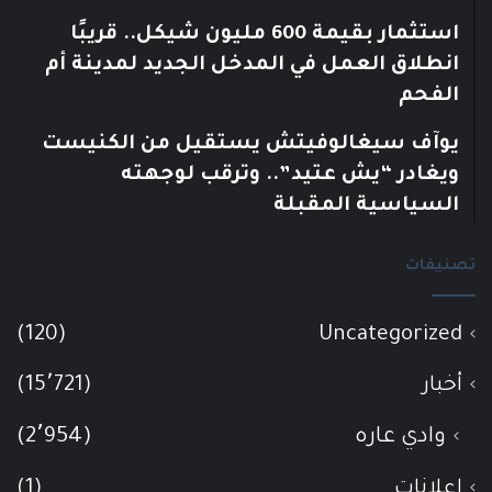
استثمار بقيمة 600 مليون شيكل.. قريبًا
انطلاق العمل في المدخل الجديد لمدينة أم
الفحم
يوآف سيغالوفيتش يستقيل من الكنيست
ويغادر “يش عتيد”.. وترقب لوجهته
السياسية المقبلة
تصنيفات
(120)
Uncategorized
أخبار
(15٬721)
وادي عاره
(2٬954)
إعلانات
(1)