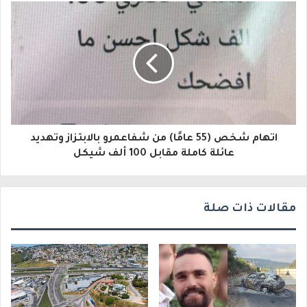
إ
ل
ك
ت
ر
و
اتهام شخص (55 عامًا) من شفاعمرو بالابتزاز وتهديد
ن
عائلة كاملة مقابل 100 ألف شيكل
ي
مقالات ذات صلة