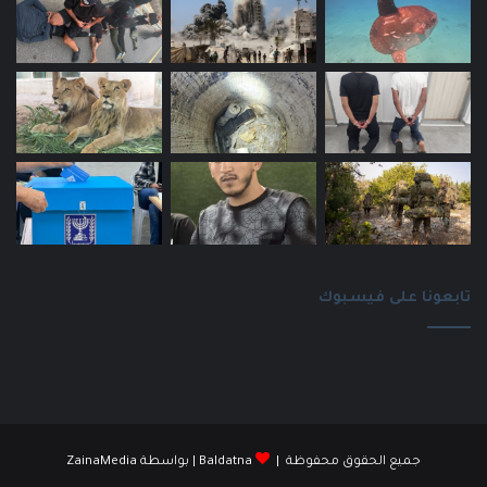
تابعونا على فيسبوك
جميع الحقوق محفوظة |
Baldatna
| بواسطة
ZainaMedia