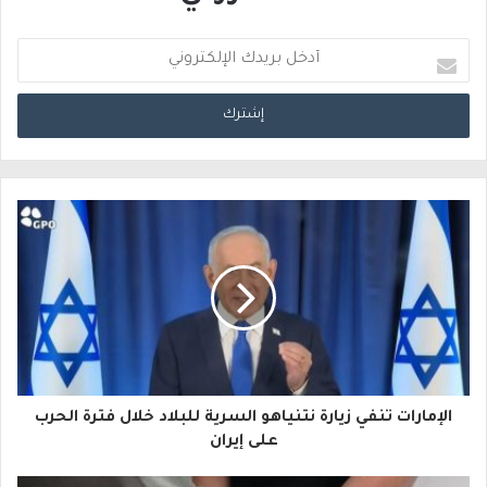
أ
د
خ
ل
ب
ر
ي
د
ك
ا
الإمارات تنفي زيارة نتنياهو السرية للبلاد خلال فترة الحرب
ل
على إيران
إ