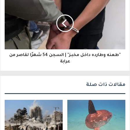
ل
ك
ت
ر
و
"طعنه وطارده داخل مخبز" | السجن 54 شهرًا لقاصر من
ن
عرابة
ي
مقالات ذات صلة