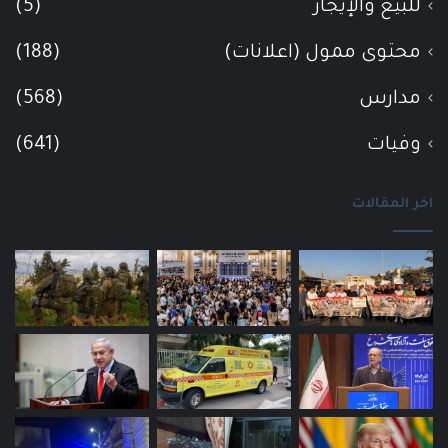
للبيع والإيجار
(5)
محتوى ممول (اعلانات)
(188)
مدارس
(568)
وفيات
(641)
اخر المقالات