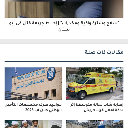
ر
و
"سلاح وسترة واقية ومخدرات" | إحباط جريمة قتل في أبو
ن
سنان
ي
مقالات ذات صلة
إصابة شاب بحالة متوسطة إثر
مواعيد صرف مخصصات التأمين
لدغة أفعى قرب حريش
الوطني خلال آب 2026