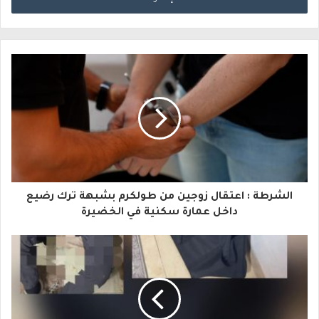
خ
ل
ب
ر
ي
د
ك
ا
الشرطة : اعتقال زوجين من طولكرم بشبهة ترك رضيع
ل
داخل عمارة سكنية في الخضيرة
إ
ل
ك
ت