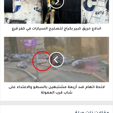
د
ك
ا
اندلاع حريق كبير بكراج لتصليح السيارات في كفر قرع
ل
إ
ل
ك
ت
ر
و
لائحة اتهام ضد أربعة مشتبهين بالسطو والاعتداء على
شاب قرب العفولة
ن
ي