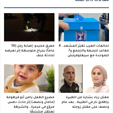
مقالات ذات صلة
تحالفات العرب تغيّر المشهد.. 8
مفرق مجيدو: إصابة رجل (56
مقاعد للجبهة والتجمع و7
عاماً) بجراح متوسطة إثر تعرضه
للموحدة مع سيغلوفيتش
لحادثة عنف
مقتل زياد بشارة من الطيرة
مصرع الطفل يامن أبو قرطومة
بإطلاق نار في الطيبة.. بعد عام
(عامان ونصف) إثر حادث دهس
ونصف على مقتل زوجته
مروّع في عرعرة.. والشرطة
تعتقل مشتبهًا