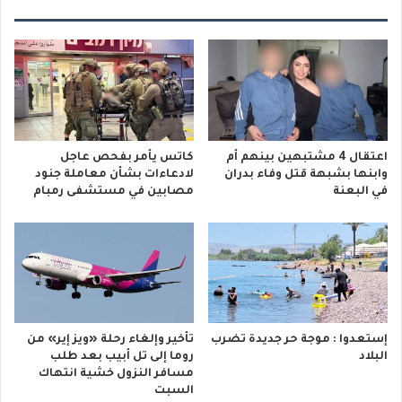
اعتقال 4 مشتبهين بينهم أم
كاتس يأمر بفحص عاجل
وابنها بشبهة قتل وفاء بدران
لادعاءات بشأن معاملة جنود
في البعنة
مصابين في مستشفى رمبام
إستعدوا : موجة حر جديدة تضرب
تأخير وإلغاء رحلة «ويز إير» من
البلاد
روما إلى تل أبيب بعد طلب
مسافر النزول خشية انتهاك
السبت