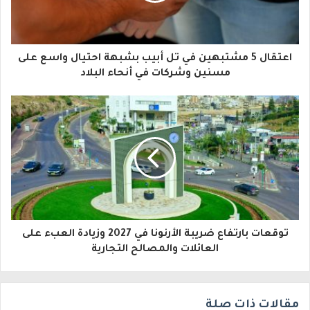
ك
ا
اعتقال 5 مشتبهين في تل أبيب بشبهة احتيال واسع على
ل
مسنين وشركات في أنحاء البلاد
إ
ل
ك
ت
ر
و
توقعات بارتفاع ضريبة الأرنونا في 2027 وزيادة العبء على
ن
العائلات والمصالح التجارية
ي
مقالات ذات صلة