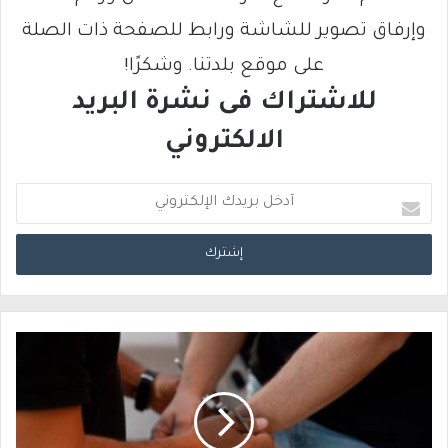
وإرفاق تصوير للشاشة ورابط للصفحة ذات الصلة
على موقع بلدتنا. وشكرًا!
للاشتراك فى نشرة البريد
الالكتروني
أ
د
خ
ل
ب
ر
ي
د