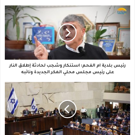
ب
ر
ي
د
ك
ا
رئيس بلدية ام الفحم: استنكار وشجب لحادثة إطلاق النار
ل
على رئيس مجلس محلي المكر الجديدة ونائبه
إ
ل
ك
ت
ر
و