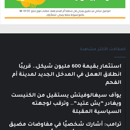
المقالات الأكثر مشاهدة
استثمار بقيمة 600 مليون شيكل.. قريبًا
انطلاق العمل في المدخل الجديد لمدينة أم
الفحم
يوآف سيغالوفيتش يستقيل من الكنيست
ويغادر “يش عتيد”.. وترقب لوجهته
السياسية المقبلة
ترامب: أشارك شخصيًا في مفاوضات مضيق