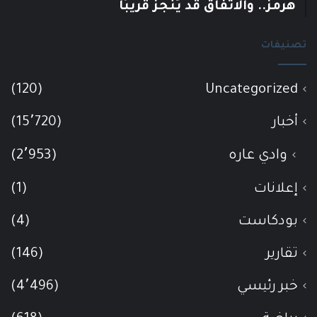
هرمز.. والاتفاق قد يُنجز قريبًا
تصنيفات
(120)
Uncategorized
أخبار
(15٬720)
وادي عاره
(2٬953)
إعلانات
(1)
بودكاست
(4)
تقارير
(146)
خبر رئيسي
(4٬496)