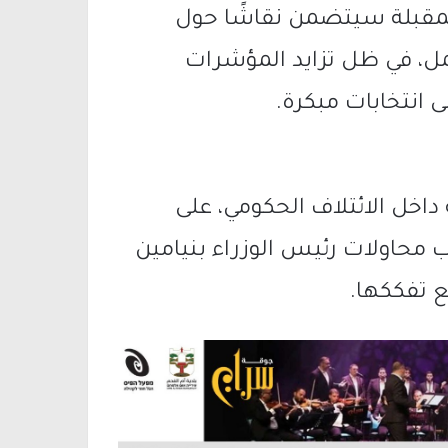
لمقبلة سيتضمن نقاشًا حول
مل، في ظل تزايد المؤشرات
ى انتخابات مبكرة.
اخل الائتلاف الحكومي، على
نب محاولات رئيس الوزراء
بنيامين
 تفككها.