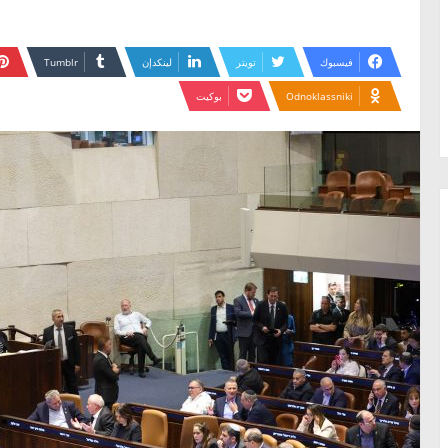
فيسبوك
تويتر
لينكدإن
Odnoklassniki
بوكيت