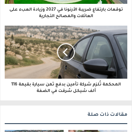
ا
توقعات بارتفاع ضريبة الأرنونا في 2027 وزيادة العبء على
ل
العائلات والمصالح التجارية
إ
ل
ك
ت
ر
و
المحكمة تُلزم شركة تأمين بدفع ثمن سيارة بقيمة 116
ن
ألف شيكل سُرقت في الضفة
ي
مقالات ذات صلة