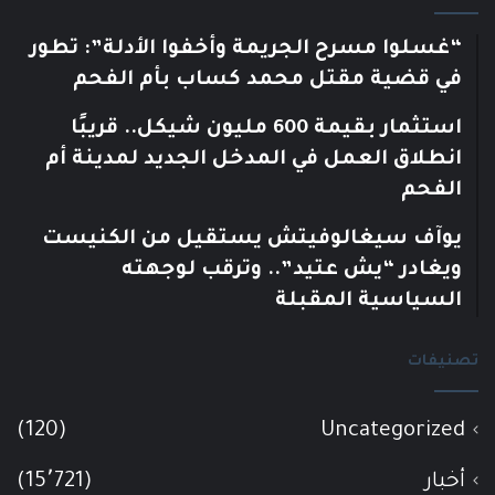
“غسلوا مسرح الجريمة وأخفوا الأدلة”: تطور
في قضية مقتل محمد كساب بأم الفحم
استثمار بقيمة 600 مليون شيكل.. قريبًا
انطلاق العمل في المدخل الجديد لمدينة أم
الفحم
يوآف سيغالوفيتش يستقيل من الكنيست
ويغادر “يش عتيد”.. وترقب لوجهته
السياسية المقبلة
تصنيفات
(120)
Uncategorized
أخبار
(15٬721)