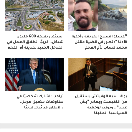
“غسلوا مسرح الجريمة وأخفوا
استثمار بقيمة 600 مليون
الأدلة”: تطور في قضية مقتل
شيكل.. قريبًا انطلاق العمل في
محمد كساب بأم الفحم
المدخل الجديد لمدينة أم الفحم
يوآف سيغالوفيتش يستقيل
ترامب: أشارك شخصيًا في
من الكنيست ويغادر “يش
مفاوضات مضيق هرمز..
عتيد”.. وترقب لوجهته
والاتفاق قد يُنجز قريبًا
السياسية المقبلة