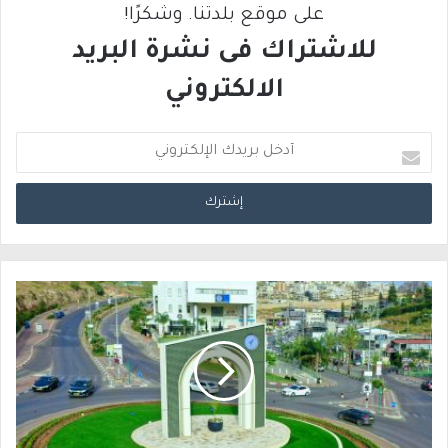
على موقع بلدتنا. وشكرًا!
للاشتراك فى نشرة البريد
الالكتروني
أ
د
خ
ل
ب
ر
ي
د
ك