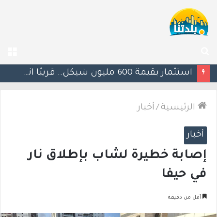
بحث
الق
عن
يوآف سيغالوفيتش يستقيل من الكنيست ويغادر “يش عتيد”.. وترقب لوجهته السياسية المقبلة
الرئيسية
/
أخبار
أخبار
إصابة خطيرة لشاب بإطلاق نار
في حيفا
أقل من دقيقة