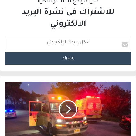
على موقع بلدتنا. وشكرًا!
للاشتراك فى نشرة البريد
الالكتروني
أ
د
خ
ل
ب
ر
ي
د
ك