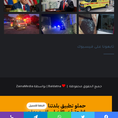
تابعونا على فيسبوك
جميع الحقوق محفوظة |
Baldatna
| بواسطة
ZainaMedia
فيسبوك
انستقرام