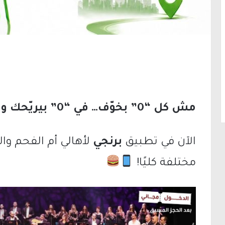
مش كل “0” بخوّف… في “0” بيريّحك وبيريّح جيبتك!
الآن في تطبيق
برنجي
لأهالي أم الفحم وا
مختلفة كليًا!