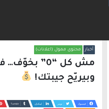
لإطارات.. الشرطة تعتقل مشتبهين بسلسلة اقتحامات 
الرئيسية
/
أخبار
/
مش كل “0” بخوّف… في “0” بيريّحك وبيريّح جيبتك!
أخبار
محتوى ممول (اعلانات)
وبيريّح جيبتك!
فيسبوك
تويتر
لينكدإن