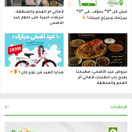
مش كل “0” بخوّف… في “0”
لأهالي ام الفحم والمنطقة :
تنزيلات كبيرة على لحوم عيد
بيريّحك وبيريّح جيبتك!
الاضحى
عروض عيد الأضحى: مطبخنا
هدايا العيد من تويز جان !
يفتح باب الطلبات لأهالي أم
الفحم والمنطقة
الإعلانات