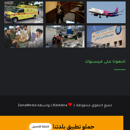
تابعونا على فيسبوك
جميع الحقوق محفوظة |
Baldatna
| بواسطة
ZainaMedia
فيسبوك
انستقرام