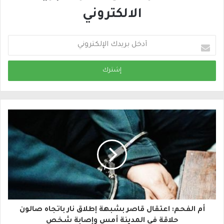
الالكتروني
أ
د
خ
ل
ب
ر
ي
د
ك
ا
أم الفحم: اعتقال قاصر بشبهة إطلاق نار باتجاه صالون
ل
حلاقة في المدينة أمس وإصابة شخص