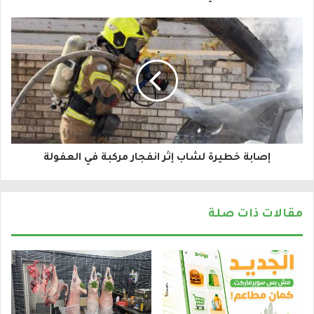
إ
ل
ك
ت
ر
و
إصابة خطيرة لشاب إثر انفجار مركبة في العفولة
ن
ي
مقالات ذات صلة