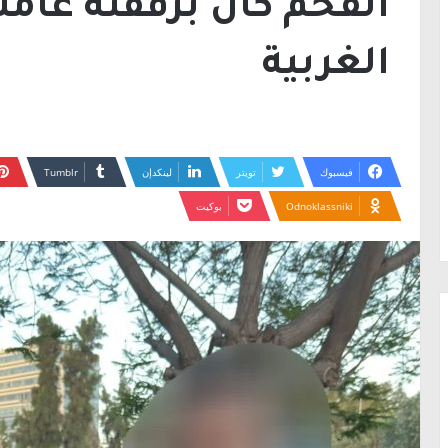
الفحم كان برفقته عام
الغربية
فيسبوك
تويتر
لينكدإن
Odnoklassniki
بوكيت