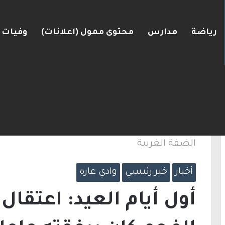
رياضة
مدارس
محتوى ممول (اعلانات)
وفيات
كري ضد إيران قد يأتي بنتائج عكسية
الرئيسية
/
أخبار
/
أول أيام العيد: اعتقال سائق
الضفة الغربية
أخبار
خبر رئيسي
وادي عاره
أول أيام العيد: اعتقال