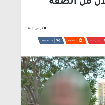
لان من الضفة
أقل من دقيقة
بينتيريست