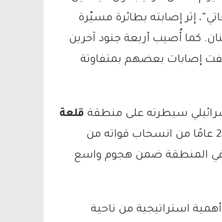
ي”، إثر إصابته بطائرة مسيّرة
 كما أُصيب أربعة جنود آخرين
وُصفت إصابات بعضهم بمتفاوتة
سرائيلي سيطرته على منطقة
قلعة
في جنوب لبنان، بعد 26 عامًا من انسحاب قواته من
ها في المنطقة ضمن هجوم واسع
همية استراتيجية من ناحية