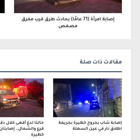
ا
ل
إصابة امرأة (71 عامًا) بحادث طرق قرب مفرق
إ
مصمص
ل
ك
ت
مقالات ذات صلة
ر
و
ن
ي
إصابة شاب بجروح خطيرة بجريمة
حالتا لدغ أفعى خلال دق
اطلاق نار في عين السهلة
قرع والشمال.. إصابتان
خطيرة