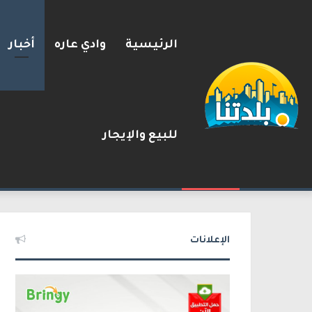
الرئيسية
وادي عاره
أخبار
للبيع والإيجار
مصرع الفتى محمد جمعة القرناوي (17 عامًا) في حادث سير مروّع في ع
2026-08-08
شريط الأخبار
الإعلانات