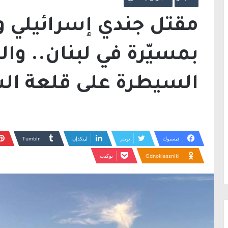
بمسيّرة في لبنان.. و
السيطرة على قلعة ا
فيسبوك
تويتر
لينكدإن
Odnoklassniki
بوكيت