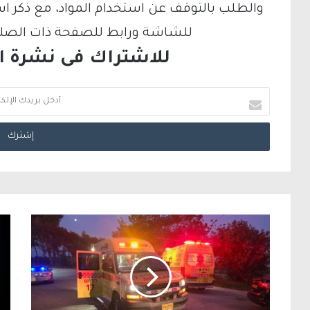
والطلب بالتوقف عن استخدام المواد، مع ذكر ا
للشاشة ورابط للصفحة ذات الصلة ع
للاشتراك فى نشرة الب
أ
د
خ
ل
ب
ر
ي
د
ك