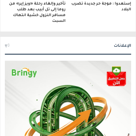
إستعدوا : موجة حر جديدة تضرب
تأخير وإلغاء رحلة «ويز إير» من
البلاد
روما إلى تل أبيب بعد طلب
مسافر النزول خشية انتهاك
السبت
الإعلانات