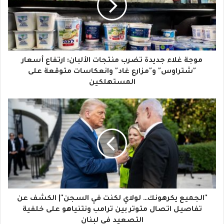
د
ك
ا
موجة غلاء جديدة تضرب منتجات الألبان: ارتفاع أسعار
ل
"شتراوس" و"مزارع غاد" وانعكاسات متوقعة على
المستهلكين
إ
ل
ك
ت
ر
و
ن
"الجميع يكرهونك… لولاي لكنت في السجن"| الكشف عن
ي
تفاصيل اتصال متوتر بين ترامب ونتنياهو على خلفية
التصعيد في لبنان