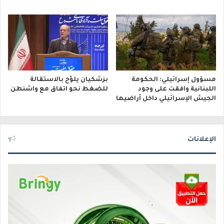
مسؤول إسرائيلي: الحكومة
بزشكيان يلوّح بالاستقالة
اللبنانية وافقت على وجود
للضغط نحو اتفاق مع واشنطن
الجيش الإسرائيلي داخل أراضيها
الإعلانات