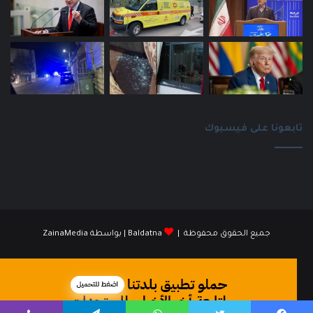
تابعونا على فيسبوك
جميع الحقوق محفوظة |
Baldatna
| بواسطة
ZainaMedia
فيسبوك
انستقرام