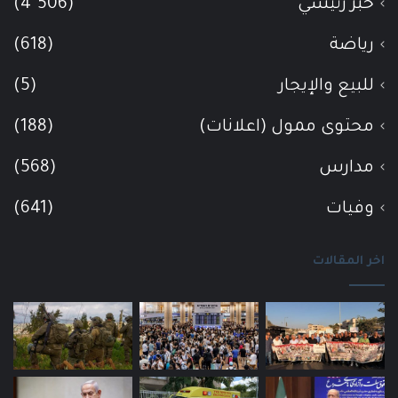
خبر رئيسي
(4٬506)
رياضة
(618)
للبيع والإيجار
(5)
محتوى ممول (اعلانات)
(188)
مدارس
(568)
وفيات
(641)
اخر المقالات