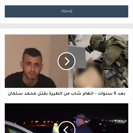
د
خ
ل
ب
ر
ي
د
ك
ا
بعد 6 سنوات - اتهام شاب من الطيرة بقتل محمد سلمان
ل
إ
ل
ك