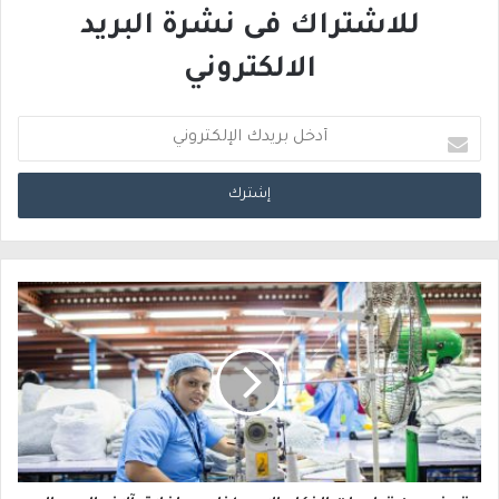
للاشتراك فى نشرة البريد
الالكتروني
أ
د
خ
ل
ب
ر
ي
د
ك
ا