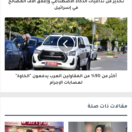
تحذير من تداعيات الذكاء الاصطناعي وإغلاق آلاف المصالح
ل
في إسرائيل
إ
ل
ك
ت
ر
و
أكثر من 90% من المقاولين العرب يدفعون "الخاوة"
ن
لعصابات الإجرام
ي
مقالات ذات صلة