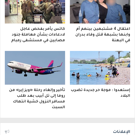
اعتقال 4 مشتبهين بينهم أم
كاتس يأمر بفحص عاجل
وابنها بشبهة قتل وفاء بدران
لادعاءات بشأن معاملة جنود
في البعنة
مصابين في مستشفى رمبام
إستعدوا : موجة حر جديدة تضرب
تأخير وإلغاء رحلة «ويز إير» من
البلاد
روما إلى تل أبيب بعد طلب
مسافر النزول خشية انتهاك
السبت
الإعلانات