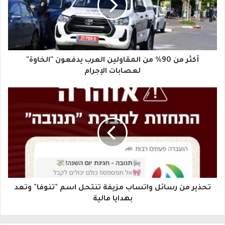
د
ك
ا
أكثر من 90% من المقاولين العرب يدفعون "الخاوة"
ل
لعصابات الإجرام
إ
ل
ك
ت
ر
و
تحذير من رسائل واتساب مزيفة تنتحل اسم "تنوفا" وتعد
ن
بهدايا مالية
ي