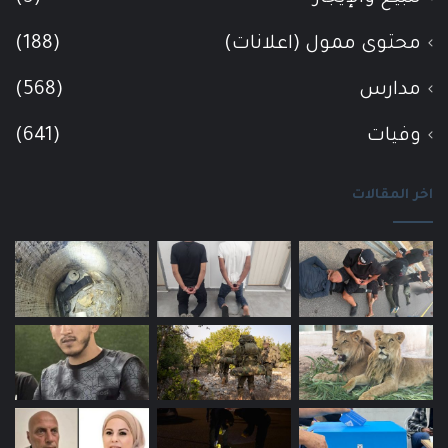
محتوى ممول (اعلانات)
(188)
مدارس
(568)
وفيات
(641)
اخر المقالات