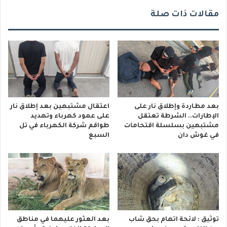
مقالات ذات صلة
بعد مطاردة وإطلاق نار على
اعتقال مشتبهين بعد إطلاق نار
الإطارات.. الشرطة تعتقل
على عمود كهرباء وتهديد
مشتبهين بسلسلة اقتحامات
طواقم شركة الكهرباء في تل
في غوش دان
السبع
توثيق : لائحة اتهام بحق شاب
بعد العثور عليهما في مناطق