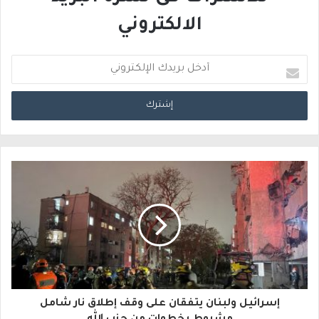
الالكتروني
أ
د
خ
ل
ب
ر
ي
د
ك
ا
إسرائيل ولبنان يتفقان على وقف إطلاق نار شامل
ل