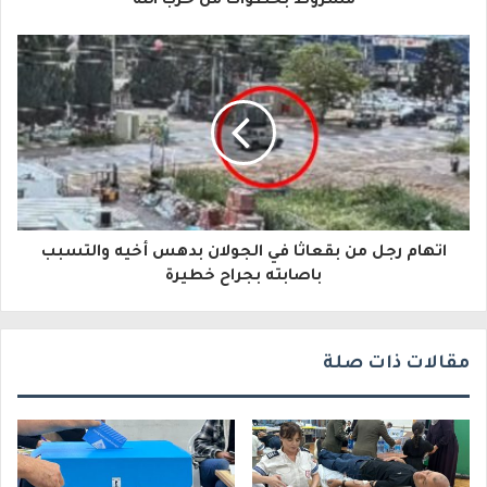
مشروط بخطوات من حزب الله
إ
ل
ك
ت
ر
و
اتهام رجل من بقعاثا في الجولان بدهس أخيه والتسبب
ن
باصابته بجراح خطيرة
ي
مقالات ذات صلة