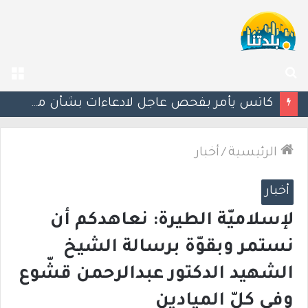
بحث
الق
عن
إستعدوا : موجة حر جديدة تضرب البلاد
الرئيسية
/
أخبار
أخبار
لإسلاميّة الطيرة: نعاهدكم أن
نستمر وبقوّة برسالة الشيخ
الشهيد الدكتور عبدالرحمن قشّوع
وفي كلّ الميادين