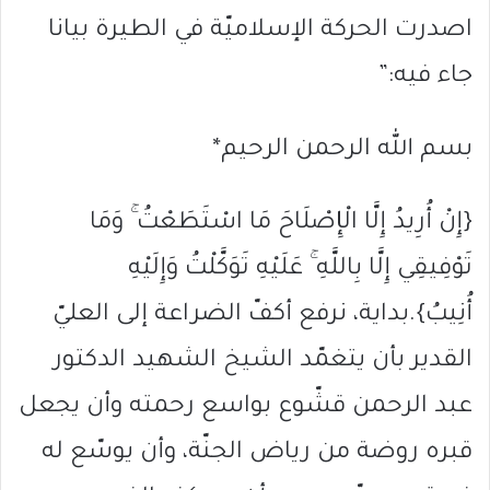
اصدرت الحركة الإسلاميّة في الطيرة بيانا
جاء فيه:”
بسم الله الرحمن الرحيم*
{إِنْ أُرِيدُ إِلَّا الْإِصْلَاحَ مَا اسْتَطَعْتُ ۚ وَمَا
تَوْفِيقِي إِلَّا بِاللَّهِ ۚ عَلَيْهِ تَوَكَّلْتُ وَإِلَيْهِ
أُنِيبُ}.بداية، نرفع أكفّ الضراعة إلى العليّ
القدير بأن يتغمّد الشيخ الشهيد الدكتور
عبد الرحمن قشّوع بواسع رحمته وأن يجعل
قبره روضة من رياض الجنّة، وأن يوسّع له