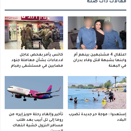
مقالات ذات صلة
اعتقال 4 مشتبهين بينهم أم
كاتس يأمر بفحص عاجل
وابنها بشبهة قتل وفاء بدران
لادعاءات بشأن معاملة جنود
في البعنة
مصابين في مستشفى رمبام
إستعدوا : موجة حر جديدة تضرب
تأخير وإلغاء رحلة «ويز إير» من
البلاد
روما إلى تل أبيب بعد طلب
مسافر النزول خشية انتهاك