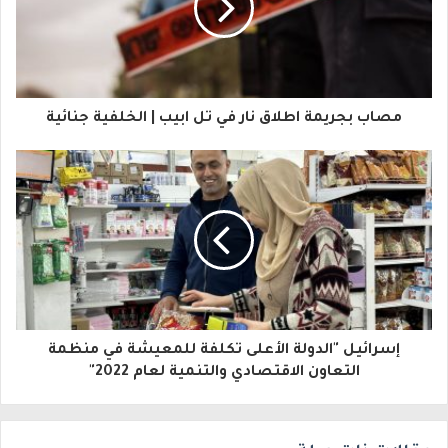
د
ك
ا
مصاب بجريمة اطلاق نار في تل ابيب | الخلفية جنائية
ل
إ
ل
ك
ت
ر
و
إسرائيل "الدولة الأعلى تكلفة للمعيشة في منظمة
التعاون الاقتصادي والتنمية لعام 2022"
ن
ي