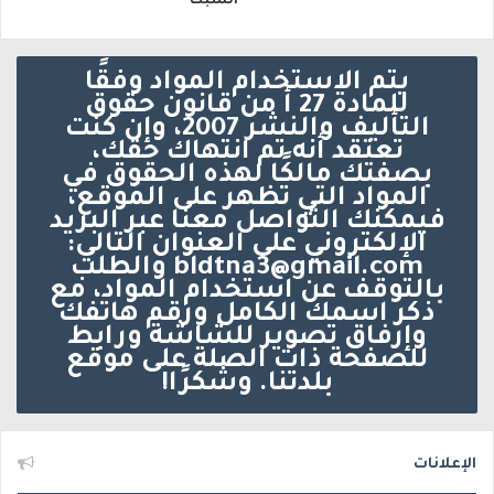
السبت
يتم الاستخدام المواد وفقًا
للمادة 27 أ من قانون حقوق
التأليف والنشر 2007، وإن كنت
تعتقد أنه تم انتهاك حقك،
بصفتك مالكًا لهذه الحقوق في
المواد التي تظهر على الموقع،
فيمكنك التواصل معنا عبر البريد
الإلكتروني على العنوان التالي:
bldtna3@gmail.com والطلب
بالتوقف عن استخدام المواد، مع
ذكر اسمك الكامل ورقم هاتفك
وإرفاق تصوير للشاشة ورابط
للصفحة ذات الصلة على موقع
بلدتنا. وشكرًا!
الإعلانات