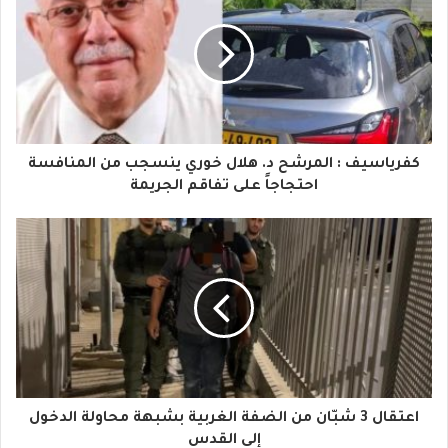
ر
ي
د
ك
ا
كفرياسيف : المرشح د. هلال خوري ينسجب من المنافسة
ل
احتجاجاً على تفاقم الجريمة
إ
ل
ك
ت
ر
و
اعتقال 3 شبّان من الضفة الغربية بشبهة محاولة الدخول
ن
إلى القدس