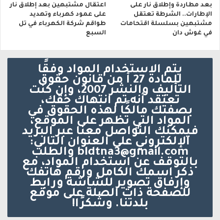
بعد مطاردة وإطلاق نار على
اعتقال مشتبهين بعد إطلاق نار
الإطارات.. الشرطة تعتقل
على عمود كهرباء وتهديد
مشتبهين بسلسلة اقتحامات
طواقم شركة الكهرباء في تل
في غوش دان
السبع
يتم الاستخدام المواد وفقًا
للمادة 27 أ من قانون حقوق
التأليف والنشر 2007، وإن كنت
تعتقد أنه تم انتهاك حقك،
بصفتك مالكًا لهذه الحقوق في
المواد التي تظهر على الموقع،
فيمكنك التواصل معنا عبر البريد
الإلكتروني على العنوان التالي:
bldtna3@gmail.com والطلب
بالتوقف عن استخدام المواد، مع
ذكر اسمك الكامل ورقم هاتفك
وإرفاق تصوير للشاشة ورابط
للصفحة ذات الصلة على موقع
بلدتنا. وشكرًا!