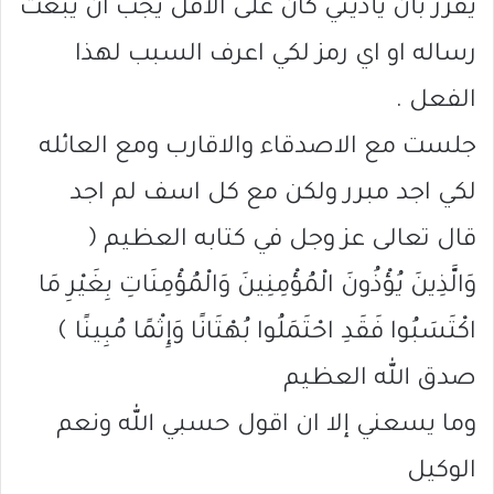
يقرر بأن يأذيني كان على الاقل يجب ان يبعث
رساله او اي رمز لكي اعرف السبب لهذا
الفعل .
جلست مع الاصدقاء والاقارب ومع العائله
لكي اجد مبرر ولكن مع كل اسف لم اجد
قال تعالى عز وجل في كتابه العظيم ﴿
وَالَّذِينَ يُؤْذُونَ الْمُؤْمِنِينَ وَالْمُؤْمِنَاتِ بِغَيْرِ مَا
اكْتَسَبُوا فَقَدِ احْتَمَلُوا بُهْتَانًا وَإِثْمًا مُبِينًا ﴾
صدق الله العظيم
وما يسعني إلا ان اقول حسبي الله ونعم
الوكيل